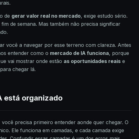
rais.
to de
gerar valor real no mercado
, exige estudo sério.
 fim de semana. Mas também não precisa significar
ado.
udar você a navegar por esse terreno com clareza. Antes
amos entender como o
mercado de IA funciona
, porque
que vai mostrar onde estão
as oportunidades reais
e
 para chegar lá.
 está organizado
, você precisa primeiro entender aonde quer chegar. O
ico. Ele funciona em camadas, e cada camada exige
ades. Confundir essas camadas é um dos erros mais