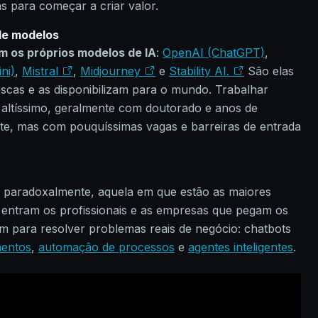
as para começar a criar valor.
de modelos
m os próprios modelos de IA
:
OpenAI (ChatGPT)
,
ni)
,
Mistral
,
Midjourney
e
Stability AI.
São elas
escas e as disponibilizam para o mundo. Trabalhar
 altíssimo, geralmente com doutorado e anos de
te, mas com pouquíssimas vagas e barreiras de entrada
, paradoxalmente, aquela em que estão as maiores
entram os profissionais e as empresas que pegam os
am para resolver problemas reais de negócio: chatbots
mentos
,
automação de processos
e
agentes inteligentes
.