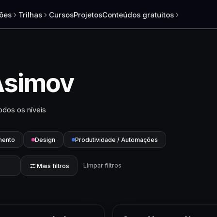
ões
Trilhas
Cursos
Projetos
Conteúdos gratuitos
 Asimov
odos os níveis
mento
Design
Produtividade / Automações
Mais filtros
Limpar filtros