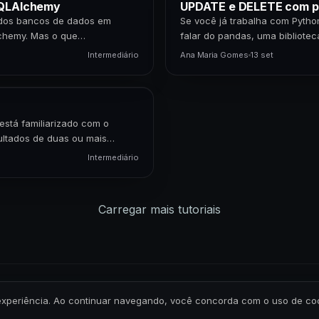
SQLAlchemy
UPDATE e DELETE com pa
 dos bancos de dados em
Se você já trabalha com Pytho
lchemy. Mas o que
falar do pandas, uma bibliote
dados.…
Intermediário
Ana Maria Gomes
13 set
está familiarizado com o
ltados de duas ou mais
Intermediário
Carregar mais tutoriais
Todos os direitos reservados.
Política de Privacidade
-
Termos de Uso
ua experiência. Ao continuar navegando, você concorda com o uso de c
CNPJ: 41.075.192/0001-82