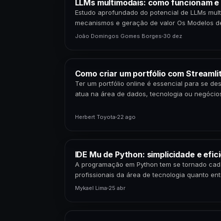
LLMs multimodais: como funcionam e 
Estudo aprofundado do potencial de LLMs mult
mecanismos e geração de valor Os Modelos d
(LLMs) multimodais representam uma…
João Domingos Gomes Borges
30 dez
Como criar um portfólio com Streamli
Ter um portfólio online é essencial para se d
atua na área de dados, tecnologia ou negócio
Herbert Toyota
22 ago
IDE Mu de Python: simplicidade e efici
A programação em Python tem se tornado cada 
profissionais da área de tecnologia quanto ent
que…
Mykael Lima
25 abr