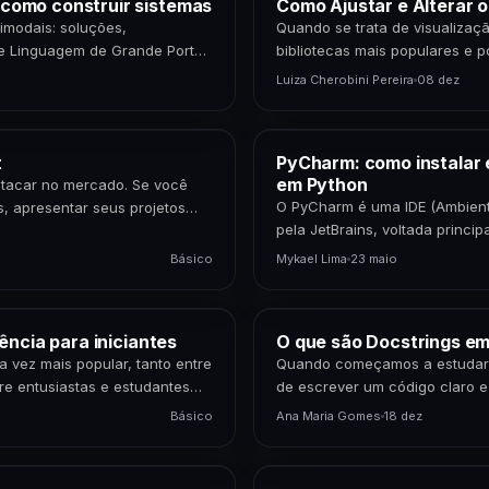
como construir sistemas
Como Ajustar e Alterar 
imodais: soluções,
Quando se trata de visualizaç
e Linguagem de Grande Porte
bibliotecas mais populares e p
dados,…
Luiza Cherobini Pereira
08 dez
t
PyCharm: como instalar 
em Python
estacar no mercado. Se você
O PyCharm é uma IDE (Ambient
s, apresentar seus projetos…
pela JetBrains, voltada princ
IDE é uma ferramenta…
Básico
Mykael Lima
23 maio
ência para iniciantes
O que são Docstrings e
vez mais popular, tanto entre
Quando começamos a estudar 
re entusiastas e estudantes
de escrever um código claro 
ferramenta do Python que…
Básico
Ana Maria Gomes
18 dez