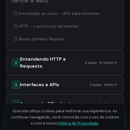
CONTEÚDO DO MÓDULO
Introdução ao curso – APIs para iniciantes
HTTP – o protocolo da Internet
Nosso primeiro Request
Entendendo HTTP e
2
4 aulas · 1h 23min
Requests
Interfaces e APIs
3
3 aulas · 41min
Acessando APIs abertas
4
5 aulas · 2h 12min
Este site utiliza cookies para melhorar sua experiência. Ao
continuar navegando, você concorda com o uso de cookies
Acessando APIs com
e com a nossa
Política de Privacidade
.
5
3 aulas · 1h 14min
autenticação