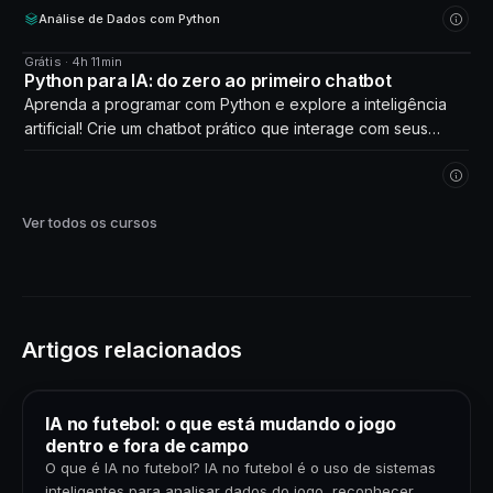
Análise de Dados com Python
Grátis · 4h 11min
CURSO
Python para IA: do zero ao primeiro chatbot
Aprenda a programar com Python e explore a inteligência
artificial! Crie um chatbot prático que interage com seus
próprios dados. Comece agora!
Ver todos os cursos
Artigos relacionados
IA no futebol: o que está mudando o jogo
dentro e fora de campo
O que é IA no futebol? IA no futebol é o uso de sistemas
inteligentes para analisar dados do jogo, reconhecer