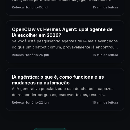
padrões, gerar previsões,…
Rebeca Honório
06 jul
15 min de leitura
OpenClaw vs Hermes Agent: qual agente de
IA escolher em 2026?
Se você está pesquisando agentes de IA mais avançados
do que um chatbot comum, provavelmente já encontrou
dois nomes: OpenClaw e Hermes Agent. Os…
Rebeca Honório
29 jun
18 min de leitura
IA agêntica: o que é, como funciona e as
mudanças na automação
A IA generativa popularizou o uso de chatbots capazes
de responder perguntas, escrever textos, resumir
documentos e gerar código. Mas uma nova etapa da…
Rebeca Honório
22 jun
16 min de leitura