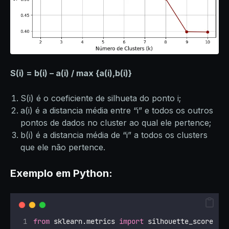
S(i) = b(i) – a(i) / max {a(i),b(i)}
S(i) é o coeficiente de silhueta do ponto i;
a(i) é a distancia média entre “i” e todos os outros
pontos de dados no cluster ao qual ele pertence;
b(i) é a distancia média de “i” a todos os clusters
que ele não pertence.
Exemplo em Python:
from
 sklearn.metrics 
import
 silhouette_score