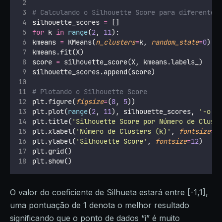
# Calculando o Silhouette Score para diferentes
silhouette_scores 
=
 []
for
 k 
in
range
(
2
, 
11
):
kmeans 
=
 KMeans(
n_clusters
=
k, 
random_state
=
0
)
kmeans.fit(X)
score 
=
 silhouette_score(X, kmeans.labels_)
silhouette_scores.append(score)
# Plotando o Silhouette Score
plt.figure(
figsize
=
(
8
, 
5
))
plt.plot(
range
(
2
, 
11
), silhouette_scores, 
'
-o
'
,
plt.title(
'
Silhouette Score por Número de Clust
plt.xlabel(
'
Número de Clusters (k)
'
, 
fontsize
=
1
plt.ylabel(
'
Silhouette Score
'
, 
fontsize
=
12
)
plt.grid()
plt.show()
O valor do coeficiente de Silhueta estará entre [-1,1],
uma pontuação de 1 denota o melhor resultado
significando que o ponto de dados “i” é muito