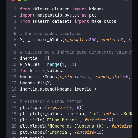
from
 sklearn.cluster 
import
 KMeans
import
 matplotlib.pyplot 
as
 plt
from
 sklearn.datasets 
import
 make_blobs
# Gerando dados simulados
X, _ 
=
 make_blobs(
n_samples
=
300
, 
centers
=
5
, 
clu
# Calculando a inércia para diferentes valores 
inertia 
=
 []
k_values 
=
range
(
1
, 
11
)
for
 k 
in
 k_values:
kmeans 
=
 KMeans(
n_clusters
=
k, 
random_state
=
0
)
kmeans.fit(X)
inertia.append(kmeans.inertia_)
# Plotando o Elbow Method
plt.figure(
figsize
=
(
8
, 
5
))
plt.plot(k_values, inertia, 
'
-o
'
, 
color
=
'
#8d080
plt.title(
'
Elbow Method
'
, 
fontsize
=
14
)
plt.xlabel(
'
Número de Clusters (k)
'
, 
fontsize
=
1
plt.ylabel(
'
Inércia
'
, 
fontsize
=
12
)