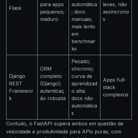
para apps
automática
leves, não
Flask
pequenos;
; docs
assíncrono
maduro ​
manuais;
s
mais lento
em
benchmar
ks
Pesado;
ORM
síncrono;
Django
completo
curva de
Apps full-
REST
(Django);
aprendizad
stack
Framewor
autenticaç
o alta;
complexos
k
ão robusta
docs não
automática
s
Contudo, o FastAPI supera ambos em questão de
velocidade e produtividade para APIs puras, com