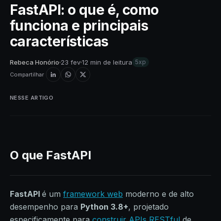
FastAPI: o que é, como
funciona e principais
características
Rebeca Honório
23 fev
12 min de leitura
5xp
Compartilhar
NESSE ARTIGO
O que FastAPI
FastAPI
é um
framework web
moderno e de alto
desempenho para
Python 3.8+
, projetado
especificamente para
construir APIs RESTful
de