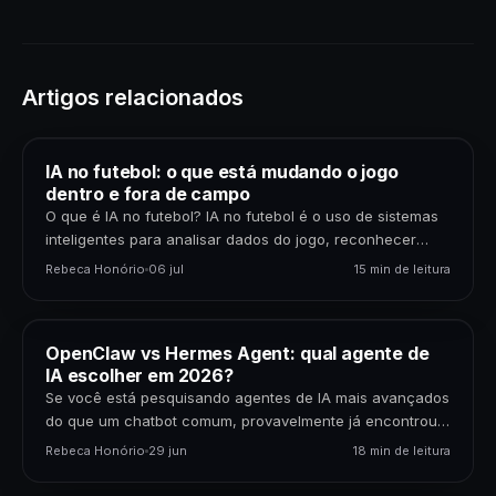
Artigos relacionados
IA no futebol: o que está mudando o jogo
dentro e fora de campo
O que é IA no futebol? IA no futebol é o uso de sistemas
inteligentes para analisar dados do jogo, reconhecer
padrões, gerar previsões,…
Rebeca Honório
06 jul
15 min de leitura
OpenClaw vs Hermes Agent: qual agente de
IA escolher em 2026?
Se você está pesquisando agentes de IA mais avançados
do que um chatbot comum, provavelmente já encontrou
dois nomes: OpenClaw e Hermes Agent. Os…
Rebeca Honório
29 jun
18 min de leitura