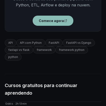
Python, ETL, Airflow e deploy na nuvem.
Comece agora
API
API com Python
FastAPI
FastAPI vs Django
fastapi vs flask
framework
framework python
python
Cursos gratuitos para continuar
aprendendo
Grátis · 2h 13min
CURSO