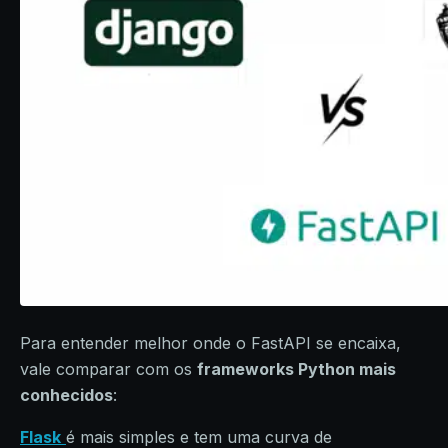
Para entender melhor onde o FastAPI se encaixa,
vale comparar com os
frameworks Python mais
conhecidos
:
Flask
é mais simples e tem uma curva de