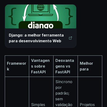
Django: a melhor ferramenta
para desenvolvimento Web
Vantagen
Desvanta
Framewor
Melhor
s sobre
gens vs
k
para
FastAPI
FastAPI
Síncrono
por
padrão;
sem
Simples
validação
Projetos