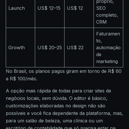
próprio,
Launch
US$ 12–15
US$ 12
SEO
completo,
CRM
Faturamen
to,
Growth
US$ 20–25
US$ 22
automação
de
marketing
No Brasil, os planos pagos giram em torno de R$ 60
a R$ 100/mês.
A opção mais rápida de todas para criar sites de
negócios locais, sem dúvida. O editor é básico,
customizações elaboradas no design não são
possíveis e você fica dependente da plataforma, mas,
para um salão de beleza, uma clínica ou um
escritório de contabilidade que só precisa estar na