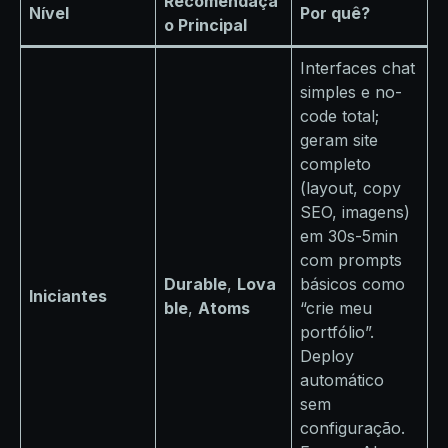
Recomendaçã
Nível
Por quê?
o Principal
Interfaces chat
simples e no-
code total;
geram site
completo
(layout, copy
SEO, imagens)
em 30s-5min
com prompts
Durable
,
Lova
básicos como
Iniciantes
ble
,
Atoms
“crie meu
portfólio”.
Deploy
automático
sem
configuração.