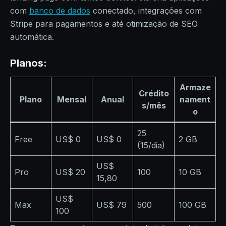
com
banco de dados
conectado, integrações com
Stripe para pagamentos e até otimização de SEO
automática.
Planos:
Armaze
Crédito
Plano
Mensal
Anual
nament
s/mês
o
25
Free
US$ 0
US$ 0
2 GB
(15/dia)
US$
Pro
US$ 20
100
10 GB
15,80
US$
Max
US$ 79
500
100 GB
100