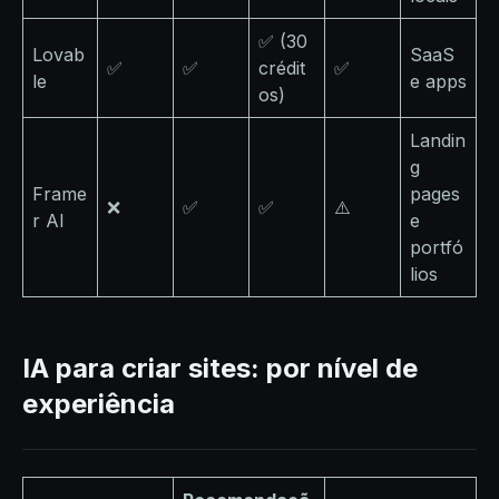
✅ (30
Lovab
SaaS
✅
✅
crédit
✅
le
e apps
os)
Landin
g
Frame
pages
❌
✅
✅
⚠️
r AI
e
portfó
lios
IA para criar sites: por nível de
experiência