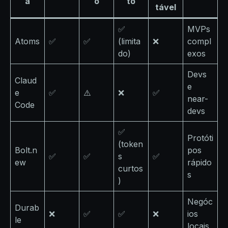
a
o
to
tável
✅
MVPs
Atoms
✅
✅
(limita
❌
compl
do)
exos
Devs
Claud
e
e
✅
⚠️
❌
✅
near-
Code
devs
✅
Protóti
(token
Bolt.n
pos
✅
✅
s
✅
ew
rápido
curtos
s
)
Negóc
Durab
❌
✅
✅
❌
ios
le
locais