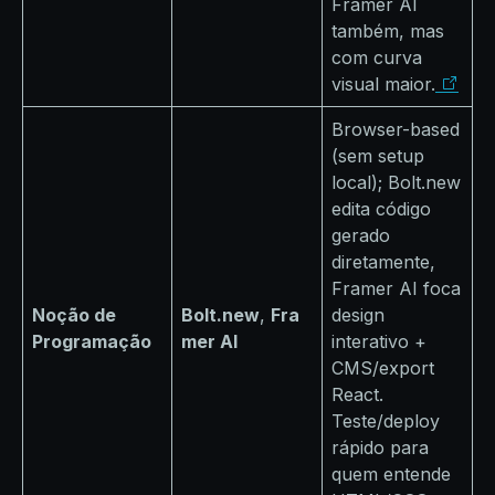
Framer AI
também, mas
com curva
visual maior.
Browser-based
(sem setup
local); Bolt.new
edita código
gerado
diretamente,
Framer AI foca
Noção de
Bolt.new
,
Fra
design
Programação
mer AI
interativo +
CMS/export
React.
Teste/deploy
rápido para
quem entende