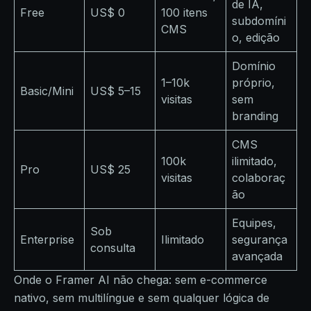
de IA,
Free
US$ 0
100 itens
subdomíni
CMS
o, edição
Domínio
1–10k
próprio,
Basic/Mini
US$ 5–15
visitas
sem
branding
CMS
100k
ilimitado,
Pro
US$ 25
visitas
colaboraç
ão
Equipes,
Sob
Enterprise
Ilimitado
segurança
consulta
avançada
Onde o Framer AI não chega: sem e-commerce
nativo, sem multilíngue e sem qualquer lógica de