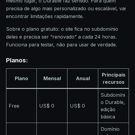
mesmo lugar, o Durable faz sentido. Para quem
precisa de algo mais personalizado ou escalável, vai
encontrar limitações rapidamente.
Sobre o plano gratuito: o site fica no subdomínio
deles e precisa ser “renovado” a cada 24 horas.
Funciona para testar, não para usar de verdade.
Planos:
Principais
Plano
Mensal
Anual
recursos
Subdomíni
o Durable,
Free
US$ 0
US$ 0
edição
básica
Domínio