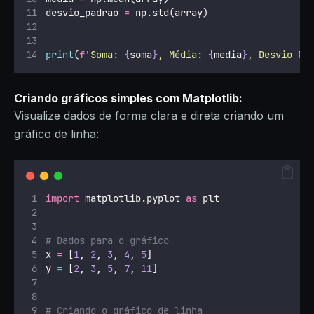
desvio_padrao 
=
 np.std(array)
print
(
f
'Soma: 
{
soma
}
, Média: 
{
media
}
, Desvio Pa
Criando gráficos simples com Matplotlib:
Visualize dados de forma clara e direta criando um
gráfico de linha:
import
 matplotlib.pyplot 
as
 plt
# Dados para o gráfico
x 
=
 [
1
, 
2
, 
3
, 
4
, 
5
]
y 
=
 [
2
, 
3
, 
5
, 
7
, 
11
]
# Criando o gráfico de linha