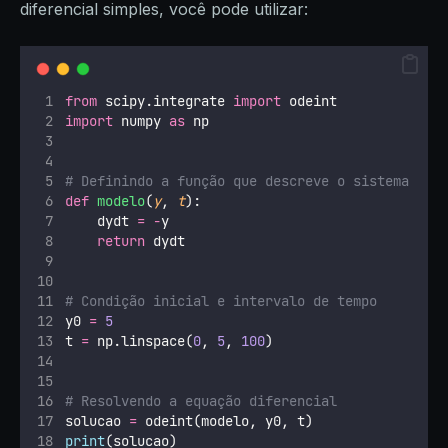
diferencial simples, você pode utilizar:
from
 scipy.integrate 
import
 odeint
import
 numpy 
as
 np
# Definindo a função que descreve o sistema
def
modelo
(
y
, 
t
):
    dydt 
=
-
y
return
 dydt
# Condição inicial e intervalo de tempo
y0 
=
5
t 
=
 np.linspace(
0
, 
5
, 
100
)
# Resolvendo a equação diferencial
solucao 
=
 odeint(modelo, y0, t)
print
(solucao)