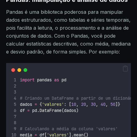
Pandas é uma biblioteca poderosa para manipular
dados estruturados, como tabelas e séries temporais,
pois facilita a leitura, o processamento e a análise de
conjuntos de dados. Com o Pandas, você pode
calcular estatísticas descritivas, como média, mediana
e desvio padrão, de forma simples. Por exemplo:
import
 pandas 
as
 pd
# Criando um DataFrame a partir de um dicionári
dados 
=
 {
'
valores
'
: [
10
, 
20
, 
30
, 
40
, 
50
]}
df 
=
 pd.DataFrame(dados)
# Calculando a média da coluna 'valores'
media 
=
 df[
'
valores
'
].mean()