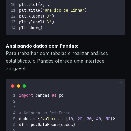
plt.plot(x, y)
plt.title(
'
Gráfico de Linha
'
)
plt.xlabel(
'
X
'
)
plt.ylabel(
'
Y
'
)
plt.show()
Analisando dados com Pandas:
Para trabalhar com tabelas e realizar análises
estatísticas, o Pandas oferece uma interface
amigável:
import
 pandas 
as
 pd
# Criando um DataFrame
dados 
=
 {
'
valores
'
: [
10
, 
20
, 
30
, 
40
, 
50
]}
df 
=
 pd.DataFrame(dados)