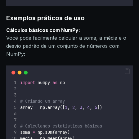
Exemplos práticos de uso
Cálculos básicos com NumPy:
Você pode facilmente calcular a soma, a média e o
desvio padrão de um conjunto de números com
NumPy:
import
 numpy 
as
 np
# Criando um array
array 
=
 np.array([
1
, 
2
, 
3
, 
4
, 
5
])
# Calculando estatísticas básicas
soma 
=
 np.sum(array)
media 
=
 np.mean(array)