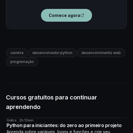
Comece agora
carreira
desenvolvedor python
desenvolvimento web
programação
Cursos gratuitos para continuar
aprendendo
Grátis · 2h 13min
CURSO
Python para iniciantes: do zero ao primeiro projeto
Aprenda sobre variáveis, loops e funções e crie seu