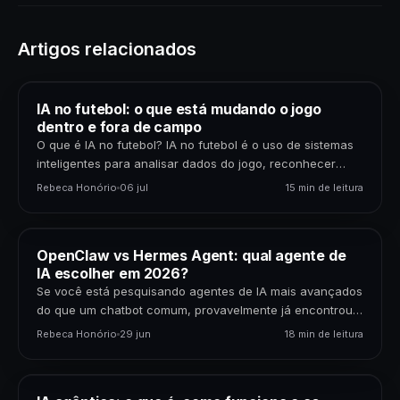
Artigos relacionados
IA no futebol: o que está mudando o jogo
dentro e fora de campo
O que é IA no futebol? IA no futebol é o uso de sistemas
inteligentes para analisar dados do jogo, reconhecer
padrões, gerar previsões,…
Rebeca Honório
06 jul
15 min de leitura
OpenClaw vs Hermes Agent: qual agente de
IA escolher em 2026?
Se você está pesquisando agentes de IA mais avançados
do que um chatbot comum, provavelmente já encontrou
dois nomes: OpenClaw e Hermes Agent. Os…
Rebeca Honório
29 jun
18 min de leitura