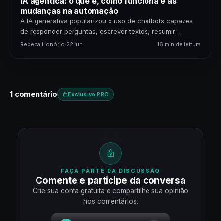
IA agêntica: o que é, como funciona e as
mudanças na automação
A IA generativa popularizou o uso de chatbots capazes
de responder perguntas, escrever textos, resumir
documentos e gerar código. Mas uma nova etapa da…
Rebeca Honório
22 jun
16 min de leitura
1 comentário
Exclusivo PRO
FAÇA PARTE DA DISCUSSÃO
Comente e participe da conversa
Crie sua conta gratuita e compartilhe sua opinião
nos comentários.