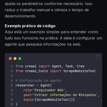
ajusta os parâmetros conforme necessário. Isso
reduz o trabalho manual e otimiza o tempo de
desenvolvimento.
Exemplo prático de código
Aqui está um exemplo simples para entender como
tudo isso funciona na prática. A ideia é configurar um
agente que pesquisa informações na web.
from
 crewai 
import
 Agent, Task, Crew
from
 crewai_tools 
import
 ScrapeWebsiteTool
# Configuração do agente
researcher 
=
 Agent(
role
=
'
Pesquisador Web
'
,
goal
=
'
Extrair informações da Wikipedia
'
,
tools
=
[ScrapeWebsiteTool()]
)