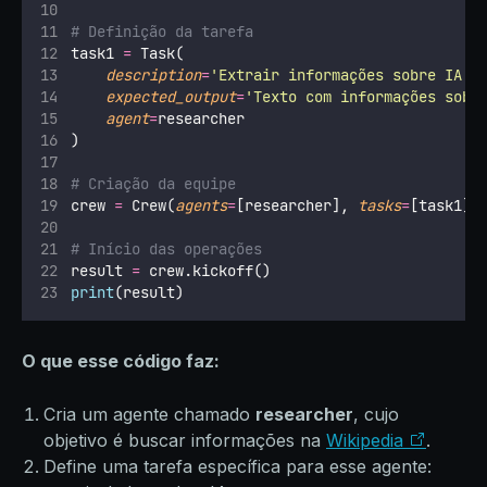
# Definição da tarefa
task1 
=
 Task(
description
=
'
Extrair informações sobre IA d
expected_output
=
'
Texto com informações sobr
agent
=
researcher
)
# Criação da equipe
crew 
=
 Crew(
agents
=
[researcher], 
tasks
=
[task1])
# Início das operações
result 
=
 crew.kickoff()
print
(result)
O que esse código faz:
Cria um agente chamado
researcher
, cujo
objetivo é buscar informações na
Wikipedia
.
Define uma tarefa específica para esse agente: