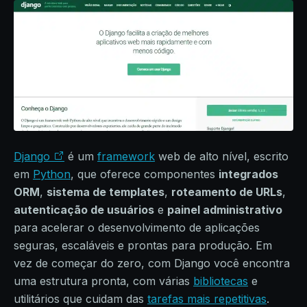
Django
é um
framework
web de alto nível, escrito
em
Python
, que oferece componentes
integrados
ORM
,
sistema de templates
,
roteamento de URLs
,
autenticação de usuários
e
painel administrativo
para acelerar o desenvolvimento de aplicações
seguras, escaláveis e prontas para produção. Em
vez de começar do zero, com Django você encontra
uma estrutura pronta, com várias
bibliotecas
e
utilitários que cuidam das
tarefas mais repetitivas
.