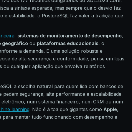
a 170 dos 177 recursos obrigatórios do SQL:2023 Core.
isca a sintaxe esperada, mas sempre que o desvio faz
 e estabilidade, o PostgreSQL faz valer a tradição que
anceira
,
sistemas de monitoramento de desempenho
,
 geográfico
ou
plataformas educacionais
, o
conforme a demanda. É uma solução robusta e
recisa de alta segurança e conformidade, pense em lojas
s ou qualquer aplicação que envolva relatórios
reSQL a escolha natural para quem lida com bancos de
e pedem segurança, alta performance e escalabilidade.
 eletrônico, num sistema financeiro, num CRM ou num
hine learning
. Não é à toa que gigantes como
Apple
,
e para manter tudo funcionando com desempenho e