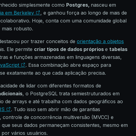
Conhecido simplesmente como
Postgres,
nasceu em
nia em Berkeley
, e ganhou força ao longo de mais de
 colaborativo. Hoje, conta com uma comunidade global
 mais robusto.
destacou por trazer conceitos de
orientação a objetos
is. Ele permite
criar tipos de dados próprios
e
tabelas
utras e funções armazenadas em linguagens diversas,
vaScript
. Essa combinação abre espaço para
se exatamente ao que cada aplicação precisa.
acidade de lidar com diferentes formatos de
adicionais
, o PostgreSQL trata semiestruturados em
io de arrays e até trabalha com dados geográficos ao
GIS
. Tudo isso sem abrir mão de garantias
, controle de concorrência multiversão (MVCC) e
am que seus dados permaneçam consistentes, mesmo em
 por vários usuários.