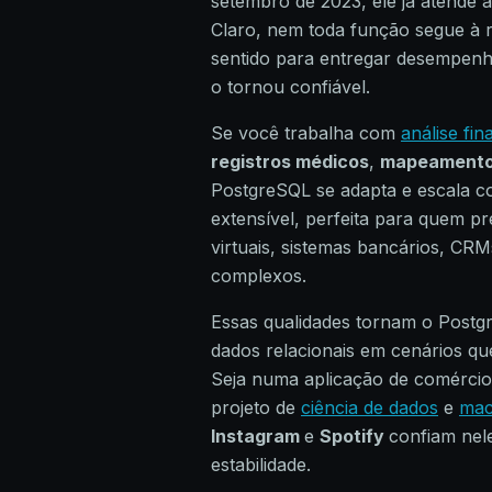
setembro de 2023, ele já atende 
Claro, nem toda função segue à r
sentido para entregar desempenho
o tornou confiável.
Se você trabalha com
análise fin
registros médicos
,
mapeamento
PostgreSQL se adapta e escala 
extensível, perfeita para quem p
virtuais, sistemas bancários, CRM
complexos.
Essas qualidades tornam o Postg
dados relacionais em cenários qu
Seja numa aplicação de comércio
projeto de
ciência de dados
e
mac
Instagram
e
Spotify
confiam nel
estabilidade.