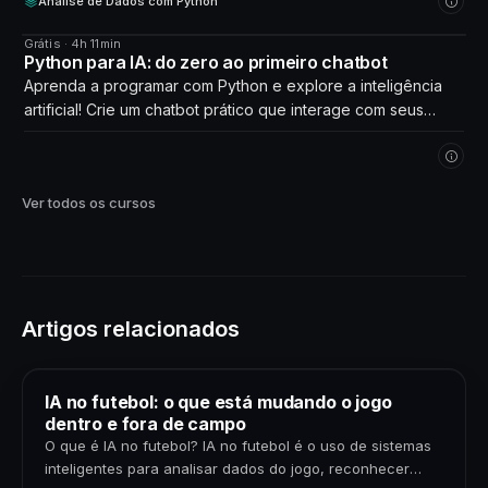
Análise de Dados com Python
Grátis · 4h 11min
CURSO
Python para IA: do zero ao primeiro chatbot
Aprenda a programar com Python e explore a inteligência
artificial! Crie um chatbot prático que interage com seus
próprios dados. Comece agora!
Ver todos os cursos
Artigos relacionados
IA no futebol: o que está mudando o jogo
dentro e fora de campo
O que é IA no futebol? IA no futebol é o uso de sistemas
inteligentes para analisar dados do jogo, reconhecer