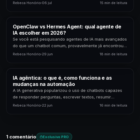
padrões, gerar previsões,…
Rebeca Honório
06 jul
15 min de leitura
OpenClaw vs Hermes Agent: qual agente de
IA escolher em 2026?
Se você está pesquisando agentes de IA mais avançados
do que um chatbot comum, provavelmente já encontrou
dois nomes: OpenClaw e Hermes Agent. Os…
Rebeca Honório
29 jun
18 min de leitura
IA agêntica: o que é, como funciona e as
mudanças na automação
A IA generativa popularizou o uso de chatbots capazes
de responder perguntas, escrever textos, resumir
documentos e gerar código. Mas uma nova etapa da…
Rebeca Honório
22 jun
16 min de leitura
1 comentário
Exclusivo PRO