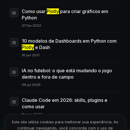
Como usar
Plotly
para criar gráficos em
Python
07 fev 2023
10 modelos de Dashboards em Python com
Plotly
e Dash
16 jun 2021
IA no futebol: o que está mudando o jogo
dentro e fora de campo
06 jul 2026
Claude Code em 2026: skills, plugins e
como usar
11 maio 2026
Este site utiliza cookies para melhorar sua experiência. Ao
continuar navegando, você concorda com o uso de
Formação Analista de Dados: o que é e vale