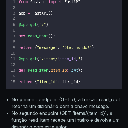
from
 fastapi 
import
 FastAPI
app 
=
 FastAPI()
@app.get
(
"
/
"
)
def
read_root
():
return
 {
"
message
"
: 
"
Olá, mundo!
"
}
@app.get
(
"
/items/
{item_id}
"
)
def
read_item
(
item_id
:
int
):
return
 {
"
item_id
"
: item_id}
No primeiro endpoint (GET /), a função read_root
retorna um dicionário com a chave message.
No segundo endpoint (GET /items/{item_id}), a
função read_item recebe um inteiro e devolve um
dicionário com esse valor.