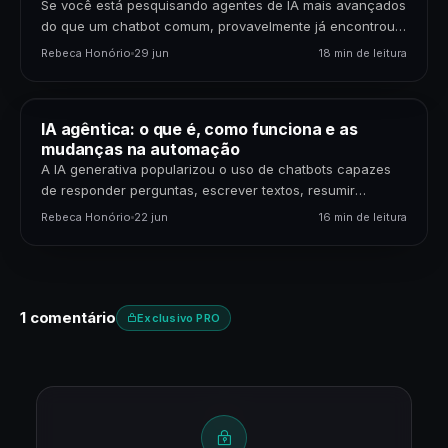
Se você está pesquisando agentes de IA mais avançados
do que um chatbot comum, provavelmente já encontrou
dois nomes: OpenClaw e Hermes Agent. Os…
Rebeca Honório
29 jun
18 min de leitura
IA agêntica: o que é, como funciona e as
mudanças na automação
A IA generativa popularizou o uso de chatbots capazes
de responder perguntas, escrever textos, resumir
documentos e gerar código. Mas uma nova etapa da…
Rebeca Honório
22 jun
16 min de leitura
1 comentário
Exclusivo PRO