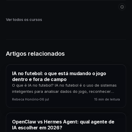
próprios dados. Comece agora!
Ver todos os cursos
Artigos relacionados
IA no futebol: o que está mudando o jogo
dentro e fora de campo
O que é IA no futebol? IA no futebol é o uso de sistemas
inteligentes para analisar dados do jogo, reconhecer
padrões, gerar previsões,…
Rebeca Honório
06 jul
15 min de leitura
OpenClaw vs Hermes Agent: qual agente de
IA escolher em 2026?