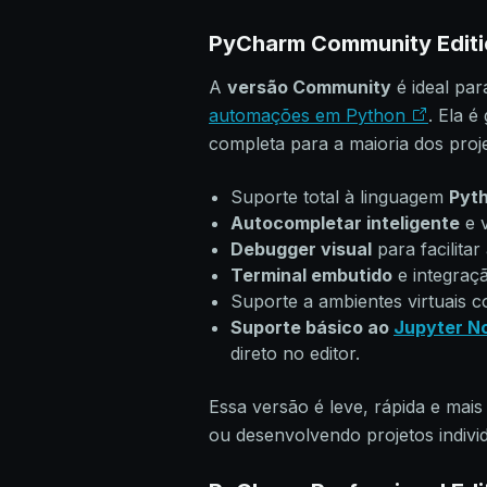
PyCharm Community Editio
A
versão Community
é ideal par
automações em Python
. Ela é
completa para a maioria dos proje
Suporte total à linguagem
Pyt
Autocompletar inteligente
e v
Debugger visual
para facilitar
Terminal embutido
e integra
Suporte a ambientes virtuais
Suporte básico ao
Jupyter N
direto no editor.
Essa versão é leve, rápida e mai
ou desenvolvendo projetos individ