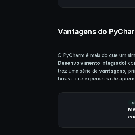
Vantagens do PyCharm
O PyCharm é mais do que um si
Desenvolvimento Integrado)
com
traz uma série de
vantagens
, p
busca uma experiência de aprendi
Le
Me
có