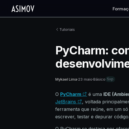
Formaç
Tutoriais
PyCharm: como
desenvolvime
Mykael Lima
23 maio
Básico
5xp
O
PyCharm
é uma
IDE (Ambie
JetBrains
, voltada principal
ferramenta que reúne, em um só 
escrever, testar e depurar código
O PyCharm se destaca por oferece