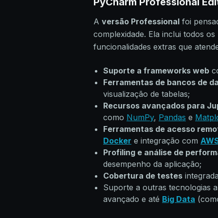
PyCharm Professional Edi
A
versão Professional
foi pensad
complexidade. Ela inclui todos o
funcionalidades extras que aten
Suporte a frameworks web
c
Ferramentas de bancos de d
visualização de tabelas;
Recursos avançados para Ju
como
NumPy
,
Pandas
e
Matplo
Ferramentas de acesso remo
Docker
e integração com
AW
Profiling e análise de perfor
desempenho da aplicação;
Cobertura de testes
integrada
Suporte a outras tecnologias
avançado e até
Big Data
(como