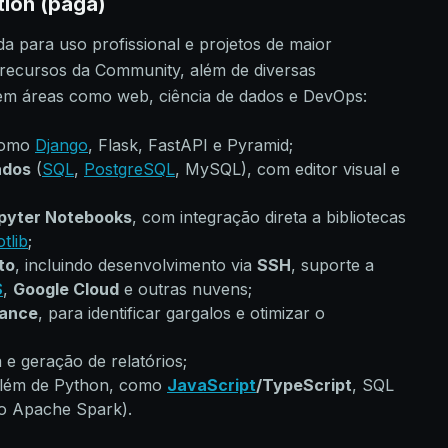
tion (paga)
a para uso profissional e projetos de maior
s recursos da Community, além de diversas
dem áreas como web, ciência de dados e DevOps:
omo
Django
, Flask, FastAPI e Pyramid;
ados
(
SQL
,
PostgreSQL
, MySQL), com editor visual e
pyter Notebooks
, com integração direta a bibliotecas
tlib
;
to
, incluindo desenvolvimento via
SSH
, suporte a
S
,
Google Cloud
e outras nuvens;
mance
, para identificar gargalos e otimizar o
 e geração de relatórios;
 além de Python, como
JavaScript
/TypeScript
, SQL
 Apache Spark).