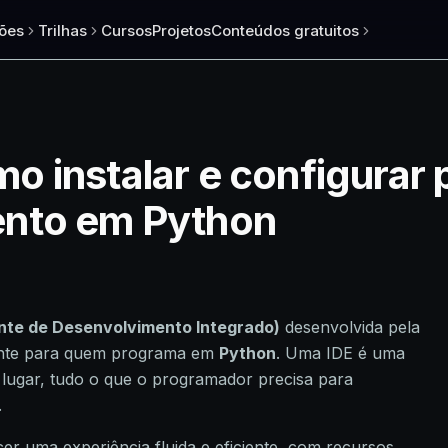
ões
Trilhas
Cursos
Projetos
Conteúdos gratuitos
 instalar e configurar 
nto em Python
nte de Desenvolvimento Integrado)
desenvolvida pela
mente para quem programa em
Python
. Uma IDE é uma
lugar, tudo o que o programador precisa para
.
r uma experiência fluida e eficiente, com recursos