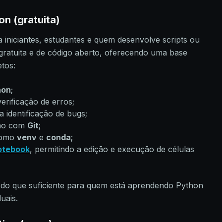
n (gratuita)
a iniciantes, estudantes e quem desenvolve scripts ou
 gratuita e de código aberto, oferecendo uma base
tos:
hon
;
erificação de erros;
 a identificação de bugs;
ção com
Git
;
 como
venv
e
conda
;
otebook
, permitindo a edição e execução de células
s do que suficiente para quem está aprendendo Python
uais.