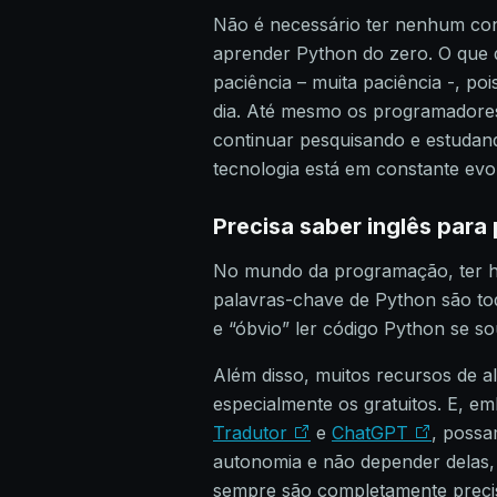
Não é necessário ter nenhum co
aprender Python do zero. O que d
paciência – muita paciência -, po
dia. Até mesmo os programadores
continuar pesquisando e estudan
tecnologia está em constante evo
Precisa saber inglês par
No mundo da programação, ter ha
palavras-chave de Python são tod
e “óbvio” ler código Python se s
Além disso, muitos recursos de al
especialmente os gratuitos. E, 
Tradutor
e
ChatGPT
, possa
autonomia e não depender delas,
sempre são completamente precis