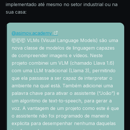
implementado até mesmo no setor industrial ou na
sua casa:
@asimov.academy
🤯🤯🤯 VLMs (Visual Language Models) são uma
nova classe de modelos de linguagem capazes
de compreender imagens e vídeos. Neste
projeto combinei um VLM (chamado Llava 1.6)
com uma LLM tradicional (Llama 3), permitindo
que ela passasse a ser capaz de interpretar o
ambiente na qual está. Também adicionei uma
palavra chave para ativar o assistente (“João”) e
um algoritmo de text-to-speech, para gerar a
voz. A vantagem de um projeto como este é que
o assistente não foi programado de maneira
explicita para desempenhar nenhuma daquelas