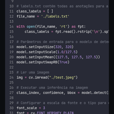
# labels.txt contém todas as anotações para a d
class_labels 
=
 [ ]
file_name 
=
'
./labels.txt
'
with
open
(file_name, 
'
rt
'
) 
as
 fpt:
    class_labels 
=
 fpt.read().rstrip(
'
\n
'
).spli
# Parâmetros de entrada para o modelo de detecç
model.setInputSize(
320
, 
320
)
model.setInputScale(
1.0
/
127.5
)
model.setInputMean((
127.5
, 
127.5
, 
127.5
))
model.setInputSwapRB(
True
)
# Ler uma imagem
img 
=
 cv.imread(
"
./test.jpeg
"
)
# Executar uma inferência na imagem
class_index, confidence, bbox 
=
 model.detect(im
# Configurar a escala da fonte e o tipo para ex
font_scale 
=
3
font 
=
 cv.
FONT_HERSHEY_PLAIN