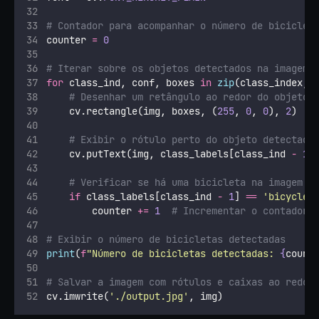
# Contador para acompanhar o número de biciclet
counter 
=
0
# Iterar sobre os objetos detectados na imagem
for
 class_ind, conf, boxes 
in
zip
(class_index, 
# Desenhar um retângulo ao redor do objeto 
    cv.rectangle(img, boxes, (
255
, 
0
, 
0
), 
2
)
# Exibir o rótulo perto do objeto detectado
    cv.putText(img, class_labels[class_ind 
-
1
]
# Verificar se há uma bicicleta na imagem
if
 class_labels[class_ind 
-
1
] 
==
'
bicycle
'
        counter 
+=
1
# Incrementar o contador 
# Exibir o número de bicicletas detectadas
print
(
f
"Número de bicicletas detectadas: 
{
count
# Salvar a imagem com rótulos e caixas ao redor
cv.imwrite(
'
./output.jpg
'
, img)