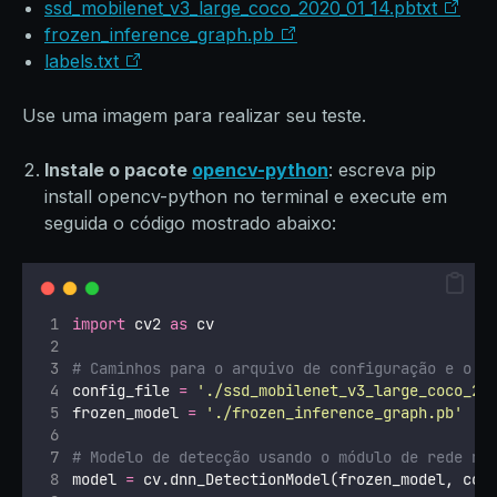
ssd_mobilenet_v3_large_coco_2020_01_14.pbtxt
frozen_inference_graph.pb
labels.txt
Use uma imagem para realizar seu teste.
Instale o pacote
opencv-python
: escreva pip
install opencv-python no terminal e execute em
seguida o código mostrado abaixo:
import
 cv2 
as
 cv
# Caminhos para o arquivo de configuração e o m
config_file 
=
'
./ssd_mobilenet_v3_large_coco_20
frozen_model 
=
'
./frozen_inference_graph.pb
'
# Modelo de detecção usando o módulo de rede ne
model 
=
 cv.dnn_DetectionModel(frozen_model, con