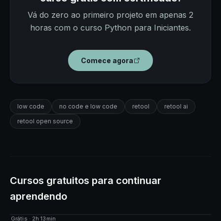
Vá do zero ao primeiro projeto em apenas 2
horas com o curso Python para Iniciantes.
Comece agora
low code
no code e low code
retool
retool ai
retool open source
Cursos gratuitos para continuar
aprendendo
Grátis · 2h 13min