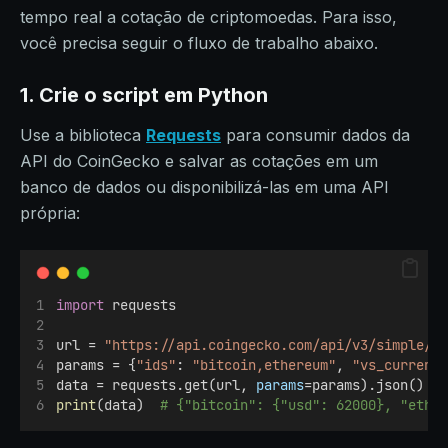
tempo real a cotação de criptomoedas. Para isso,
você precisa seguir o fluxo de trabalho abaixo.
1. Crie o script em Python
Use a biblioteca
Requests
para consumir dados da
API do CoinGecko e salvar as cotações em um
banco de dados ou disponibilizá-las em uma API
própria:
import
 requests
url = 
"https://api.coingecko.com/api/v3/simple/p
params = {
"ids"
: 
"bitcoin,ethereum"
, 
"vs_currenc
data = requests.get(url, 
params
=params).json()
print
(data)  
# {"bitcoin": {"usd": 62000}, "ethe