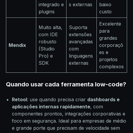
integrado e
s externas
baixo
plugins
custo
Excelente
Muito alta,
Suporta
para
com IDE
extensões
grandes
robusto
avançadas
Mendix
corporaçõ
(Studio
com
es e
Pro) e
linguagens
projetos
SDK
externas
complexos
Quando usar cada ferramenta low-code?
Retool
: use quando precisa criar
dashboards e
aplicações internas rapidamente
, com
componentes prontos, integrações corporativas e
foco em segurança. Ideal para empresas de médio
e grande porte que precisam de velocidade sem