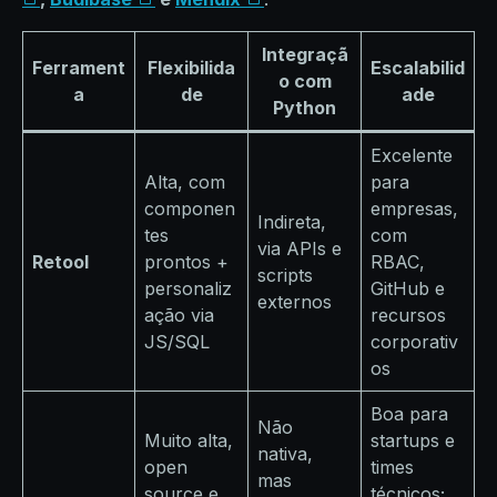
Integraçã
Ferrament
Flexibilida
Escalabilid
o com
a
de
ade
Python
Excelente
Alta, com
para
componen
empresas,
Indireta,
tes
com
via APIs e
Retool
prontos +
RBAC,
scripts
personaliz
GitHub e
externos
ação via
recursos
JS/SQL
corporativ
os
Boa para
Não
Muito alta,
startups e
nativa,
open
times
mas
source e
técnicos;