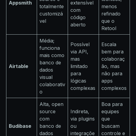
Appsmith
extensível
totalmente
menos
com
customizá
refinado
código
vel
que o
aberto
Retool
Média;
Possível
Escala
funciona
via API,
bem para
mais como
mas
colaboraç
banco de
Airtable
limitado
ão, mas
dados
para
não para
visual
lógicas
apps
colaborativ
complexas
complexos
o
Alta, open
Boa para
source
Indireta,
equipes
com
via plugins
que
Budibase
banco de
ou
buscam
dados
integraçõe
controle e