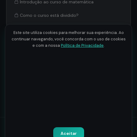
Introdução ao curso de matemática
Como o curso está dividido?
Este site utiliza cookies para melhorar sua experiência. Ao
Cálculo
2
9 aulas · 2h 13min
continuar navegando, você concorda com o uso de cookies
e com a nossa
Política de Privacidade
.
Álgebra linear
3
6 aulas · 1h 19min
Probabilidade e estatística
4
12 aulas · 2h 20min
Todos os direitos reservados.
Política de Privacidade
-
Termos
Aceitar
de Uso