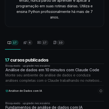
então, nunca parou de aprender e aplicar a
programação em suas rotinas diárias. Utiliza e
ensina Python profissionalmente há mais de 7
anos.
17
4
17
10
17
cursos publicados
Bloqueado · upgrade necessário
CURSO
Análise de dados em 10 minutos com Claude Code
Monte seu ambiente de análise de dados e conduza
análises completas com o Claude trabalhando no notebook
por você.
Análise de Dados com IA
Bloqueado · upgrade necessário
CURSO
Fundamentos de análise de dados com IA