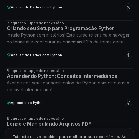
primeiros passos em Python.
Análise de Dados com Python
Bloqueado · upgrade necessário
CURSO
Criando seu Setup para Programação Python
Instale Python sem mistérios! Este curso te ensina a navegar
no terminal e configurar as principais IDEs da forma certa.
Análise de Dados com Python
Bloqueado · upgrade necessário
CURSO
Aprendendo Python: Conceitos Intermediários
Avance nos seus conhecimentos de Python com este curso
de nível intermediário!
Aprendendo Python
Bloqueado · upgrade necessário
CURSO
Lendo e Manipulando Arquivos PDF
Domine a manipulação de PDFs com Python para se
Este site utiliza cookies para melhorar sua experiência. Ao
destacar e trabalhar com eficiência.