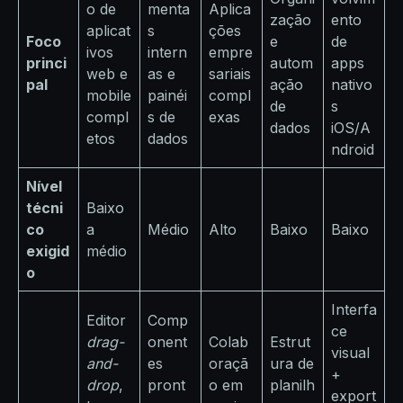
o de
menta
Aplica
zação
ento
aplicat
s
ções
Foco
e
de
ivos
intern
empre
princi
autom
apps
web e
as e
sariais
pal
ação
nativo
mobile
painéi
compl
de
s
compl
s de
exas
dados
iOS/A
etos
dados
ndroid
Nível
técni
Baixo
co
a
Médio
Alto
Baixo
Baixo
exigid
médio
o
Interfa
Editor
Comp
ce
drag-
onent
Colab
Estrut
visual
and-
es
oraçã
ura de
+
drop
,
pront
o em
planilh
export