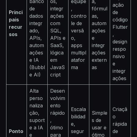
banco
os,
equipe
a,
ação
de
integr
,
fórmul
Princi
de
dados
ações
contro
as,
pais
código
integr
com
le de
autom
recur
Flutter
ado,
SQL,
versã
ações
sos
,
APIs,
APIs e
o,
e
design
autom
SaaS,
apps
integr
respo
ações
lógica
multipl
ações
nsivo
e IA
em
atafor
extern
e
(Bubbl
JavaS
ma
as
integr
e AI)
cript
ações
Alta
Desen
perso
volvim
naliza
ento
Escala
Criaçã
ção,
rápido
Simple
bilidad
o
suport
,
s de
e,
rápida
e a IA
ótimo
usar e
Ponto
segur
de
e
para
ótimo