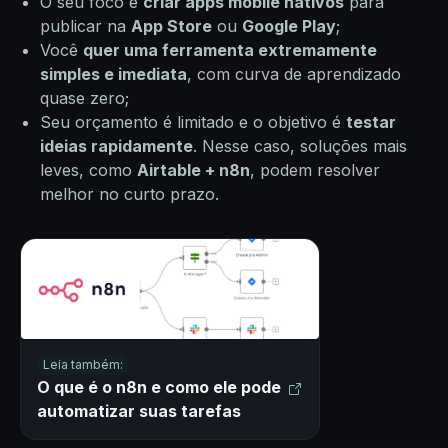
O seu foco é
criar apps mobile nativos
para
publicar na
App Store
ou
Google Play
;
Você
quer uma ferramenta extremamente
simples e imediata
, com curva de aprendizado
quase zero;
Seu orçamento é limitado e o objetivo é
testar
ideias rapidamente
. Nesse caso, soluções mais
leves, como
Airtable + n8n
, podem resolver
melhor no curto prazo.
Leia também:
O que é o n8n e como ele pode
automatizar suas tarefas