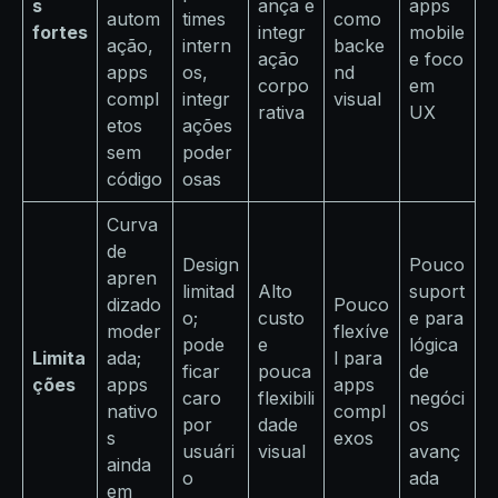
s
ança e
apps
autom
times
como
fortes
integr
mobile
ação,
intern
backe
ação
e foco
apps
os,
nd
corpo
em
compl
integr
visual
rativa
UX
etos
ações
sem
poder
código
osas
Curva
de
Design
Pouco
apren
limitad
Alto
suport
dizado
Pouco
o;
custo
e para
moder
flexíve
pode
e
lógica
Limita
ada;
l para
ficar
pouca
de
ções
apps
apps
caro
flexibili
negóci
nativo
compl
por
dade
os
s
exos
usuári
visual
avanç
ainda
o
ada
em