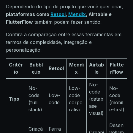
Dependendo do tipo de projeto que você quer criar,
plataformas como
Retool
,
Mendix
, Airtable e
FlutterFlow
também podem fazer sentido.
Confira a comparação entre essas ferramentas em
termos de complexidade, integração e
personalização:
Critér
Bubbl
Mendi
Airtab
Flutte
Retool
io
e.io
x
le
rFlow
No-
No-
Low-
No-
code
code
Low-
code
code
Tipo
(datab
(full
code
corpo
(mobil
ase
stack)
rativo
e-first)
visual)
Desen
Criaçã
Ferra
Organi
volvim