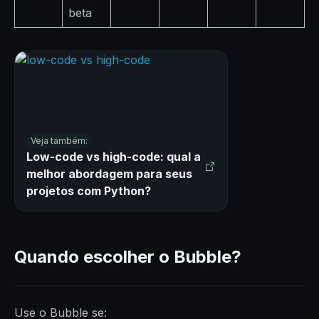
beta
Veja também:
Low-code vs high-code: qual a
melhor abordagem para seus
projetos com Python?
Quando escolher o Bubble?
Use o Bubble se: