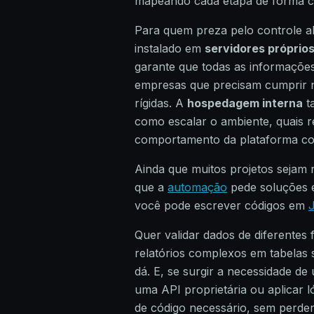
mapeando cada etapa de forma cla
Para quem preza pelo controle a
instalado em
servidores próprio
garante que todas as informações
empresas que precisam cumprir n
rígidas. A
hospedagem interna
t
como escalar o ambiente, quais r
comportamento da plataforma con
Ainda que muitos projetos sejam
que a
automação
pede soluções e
você pode escrever códigos em
Quer validar dados de diferentes 
relatórios complexos em tabelas 
dá. E, se surgir a necessidade d
uma API proprietária ou aplicar l
de código necessário, sem perder