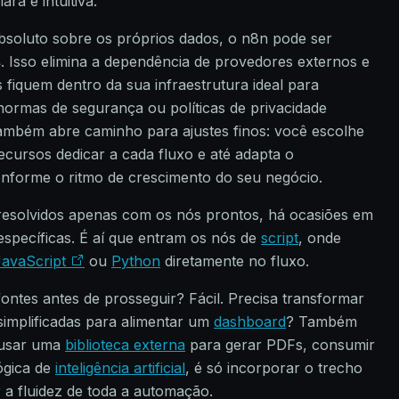
ra e intuitiva.
bsoluto sobre os próprios dados, o n8n pode ser
s
. Isso elimina a dependência de provedores externos e
 fiquem dentro da sua infraestrutura ideal para
ormas de segurança ou políticas de privacidade
ambém abre caminho para ajustes finos: você escolhe
ecursos dedicar a cada fluxo e até adapta o
forme o ritmo de crescimento do seu negócio.
 resolvidos apenas com os nós prontos, há ocasiões em
specíficas. É aí que entram os nós de
script
, onde
JavaScript
ou
Python
diretamente no fluxo.
fontes antes de prosseguir? Fácil. Precisa transformar
simplificadas para alimentar um
dashboard
? Também
e usar uma
biblioteca externa
para gerar PDFs, consumir
ógica de
inteligência artificial
, é só incorporar o trecho
 a fluidez de toda a automação.