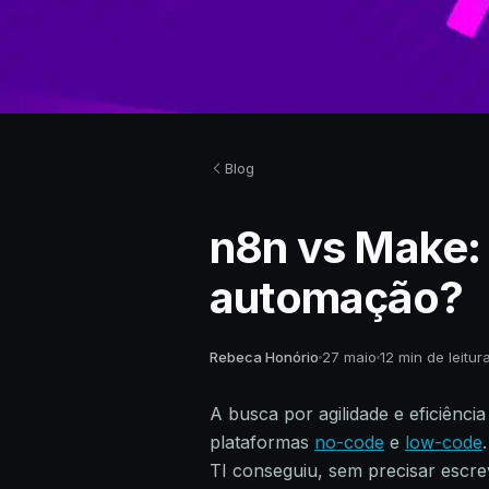
Blog
n8n vs Make: 
automação?
Rebeca Honório
27 maio
12 min de leitur
A busca por agilidade e eficiênci
plataformas
no-code
e
low-code
TI conseguiu, sem precisar escre