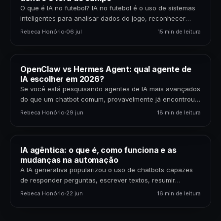
O que é IA no futebol? IA no futebol é o uso de sistemas
inteligentes para analisar dados do jogo, reconhecer
padrões, gerar previsões,…
Rebeca Honório
06 jul
15 min de leitura
OpenClaw vs Hermes Agent: qual agente de
IA escolher em 2026?
Se você está pesquisando agentes de IA mais avançados
do que um chatbot comum, provavelmente já encontrou
dois nomes: OpenClaw e Hermes Agent. Os…
Rebeca Honório
29 jun
18 min de leitura
IA agêntica: o que é, como funciona e as
mudanças na automação
A IA generativa popularizou o uso de chatbots capazes
de responder perguntas, escrever textos, resumir
documentos e gerar código. Mas uma nova etapa da…
Rebeca Honório
22 jun
16 min de leitura