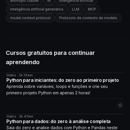
anthropic claude
IA
inteligência artificial
inteligência artificial generativa
LLM
MCP
model context protocol
Protocolo de contexto de models
Cursos gratuitos para continuar
aprendendo
Grátis · 2h 13min
CURSO
Python para iniciantes: do zero ao primeiro projeto
Aprenda sobre variáveis, loops e funções e crie seu
primeiro projeto Python em apenas 2 horas!
Grátis · 3h 47min
CURSO
Python para dados: do zero à análise completa
Saia do zero e analise dados com Python e Pandas neste