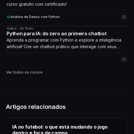
curso gratuito com certificado!
Análise de Dados com Python
Grátis · 4h 11min
CURSO
Python para IA: do zero ao primeiro chatbot
Aprenda a programar com Python e explore a inteligência
artificial! Crie um chatbot prático que interage com seus
próprios dados. Comece agora!
Ver todos os cursos
Artigos relacionados
IA no futebol: o que está mudando o jogo
dentro e fora de campo