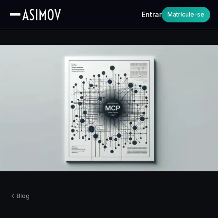
Entrar
Matricule-se
Blog