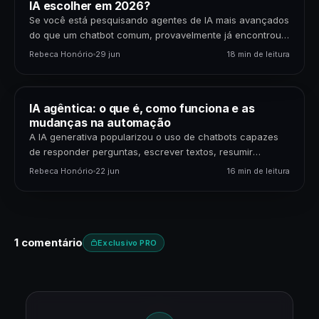
IA escolher em 2026?
Se você está pesquisando agentes de IA mais avançados
do que um chatbot comum, provavelmente já encontrou
dois nomes: OpenClaw e Hermes Agent. Os…
Rebeca Honório
29 jun
18 min de leitura
IA agêntica: o que é, como funciona e as
mudanças na automação
A IA generativa popularizou o uso de chatbots capazes
de responder perguntas, escrever textos, resumir
documentos e gerar código. Mas uma nova etapa da…
Rebeca Honório
22 jun
16 min de leitura
1 comentário
Exclusivo PRO