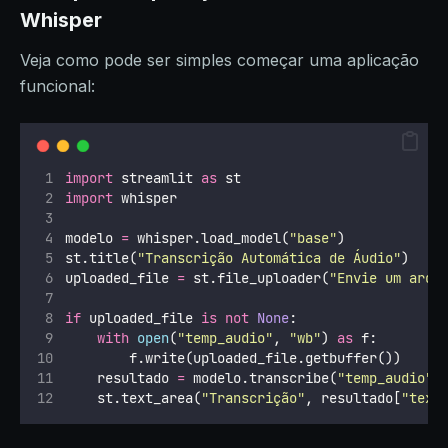
Whisper
Veja como pode ser simples começar uma aplicação
funcional:
import
 streamlit 
as
 st
import
 whisper
modelo 
=
 whisper.load_model(
"
base
"
)
st.title(
"
Transcrição Automática de Áudio
"
)
uploaded_file 
=
 st.file_uploader(
"
Envie um arqu
if
 uploaded_file 
is
not
None
:
with
open
(
"
temp_audio
"
, 
"
wb
"
) 
as
 f:
        f.write(uploaded_file.getbuffer())
    resultado 
=
 modelo.transcribe(
"
temp_audio
"
)
    st.text_area(
"
Transcrição
"
, resultado[
"
text