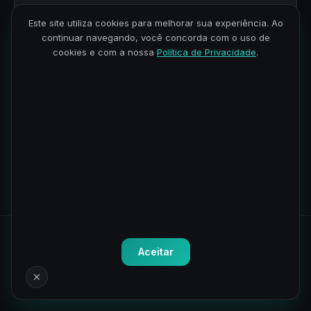
CONTEÚDO DO MÓDULO
Este site utiliza cookies para melhorar sua experiência. Ao
continuar navegando, você concorda com o uso de
Apresentação do projeto – Asimov Chatbot
cookies e com a nossa
Política de Privacidade
.
Aprendendo a utilizar a API do ChatGPT
Desenvolvendo a interface
2
5 aulas · 2h 35min
Todos os direitos reservados.
Política de Privacidade
-
Termos
Aceitar
de Uso
CNPJ: 41.075.192/0001-82