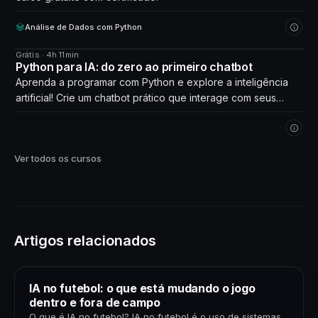
Análise de Dados com Python
Grátis · 4h 11min
CURSO
Python para IA: do zero ao primeiro chatbot
Aprenda a programar com Python e explore a inteligência
artificial! Crie um chatbot prático que interage com seus
próprios dados. Comece agora!
Ver todos os cursos
Artigos relacionados
IA no futebol: o que está mudando o jogo
dentro e fora de campo
O que é IA no futebol? IA no futebol é o uso de sistemas