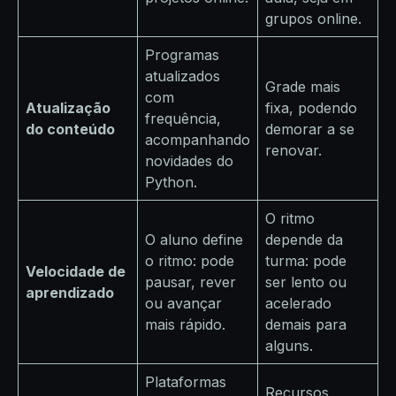
grupos online.
Programas
atualizados
Grade mais
com
Atualização
fixa, podendo
frequência,
do conteúdo
demorar a se
acompanhando
renovar.
novidades do
Python.
O ritmo
O aluno define
depende da
o ritmo: pode
turma: pode
Velocidade de
pausar, rever
ser lento ou
aprendizado
ou avançar
acelerado
mais rápido.
demais para
alguns.
Plataformas
Recursos