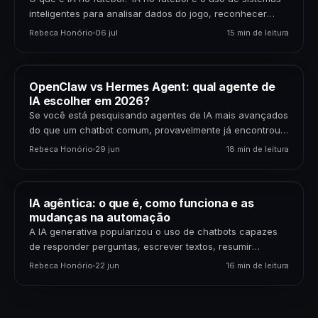
inteligentes para analisar dados do jogo, reconhecer
padrões, gerar previsões,…
Rebeca Honório
06 jul
15 min de leitura
OpenClaw vs Hermes Agent: qual agente de
IA escolher em 2026?
Se você está pesquisando agentes de IA mais avançados
do que um chatbot comum, provavelmente já encontrou
dois nomes: OpenClaw e Hermes Agent. Os…
Rebeca Honório
29 jun
18 min de leitura
IA agêntica: o que é, como funciona e as
mudanças na automação
A IA generativa popularizou o uso de chatbots capazes
de responder perguntas, escrever textos, resumir
documentos e gerar código. Mas uma nova etapa da…
Rebeca Honório
22 jun
16 min de leitura