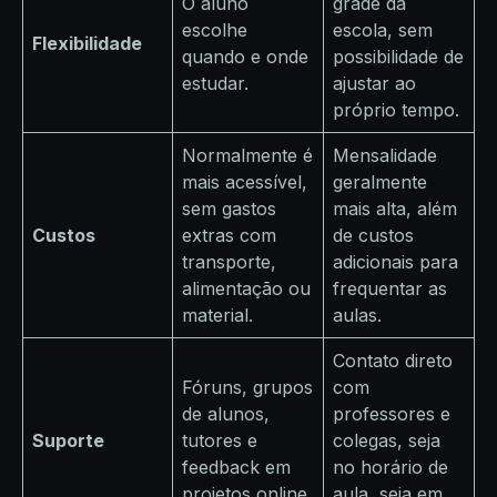
O aluno
grade da
escolhe
escola, sem
Flexibilidade
quando e onde
possibilidade de
estudar.
ajustar ao
próprio tempo.
Normalmente é
Mensalidade
mais acessível,
geralmente
sem gastos
mais alta, além
Custos
extras com
de custos
transporte,
adicionais para
alimentação ou
frequentar as
material.
aulas.
Contato direto
Fóruns, grupos
com
de alunos,
professores e
Suporte
tutores e
colegas, seja
feedback em
no horário de
projetos online.
aula, seja em