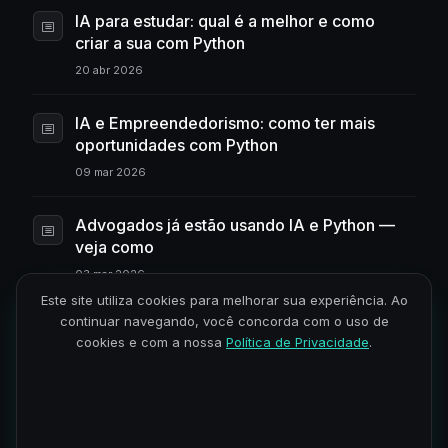
IA para estudar: qual é a melhor e como
criar a sua com Python
20 abr 2026
IA e Empreendedorismo: como ter mais
oportunidades com Python
09 mar 2026
Advogados já estão usando IA e Python —
veja como
03 mar 2026
Este site utiliza cookies para melhorar sua experiência. Ao
continuar navegando, você concorda com o uso de
Aplicativo com Python: design moderno
cookies e com a nossa
Política de Privacidade
.
com Kivy e KivyMD
21 nov 2025
O que é Tkinter e como criar interfaces