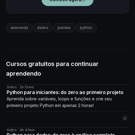
anaconda
dados
pandas
python
Cursos gratuitos para continuar
aprendendo
Grátis · 2h 13min
CURSO
Python para iniciantes: do zero ao primeiro projeto
Aprenda sobre variáveis, loops e funções e crie seu
primeiro projeto Python em apenas 2 horas!
Grátis · 3h 47min
CURSO