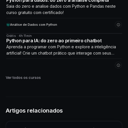
Python para dados: do zero à análise completa
Saia do zero e analise dados com Python e Pandas neste
curso gratuito com certificado!
Análise de Dados com Python
Grátis · 4h 11min
CURSO
Python para IA: do zero ao primeiro chatbot
Aprenda a programar com Python e explore a inteligência
artificial! Crie um chatbot prático que interage com seus
próprios dados. Comece agora!
Ver todos os cursos
Artigos relacionados