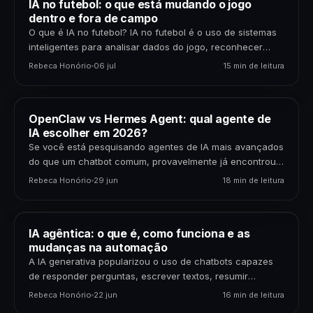
IA no futebol: o que está mudando o jogo
dentro e fora de campo
O que é IA no futebol? IA no futebol é o uso de sistemas
inteligentes para analisar dados do jogo, reconhecer
padrões, gerar previsões,…
Rebeca Honório
06 jul
15 min de leitura
OpenClaw vs Hermes Agent: qual agente de
IA escolher em 2026?
Se você está pesquisando agentes de IA mais avançados
do que um chatbot comum, provavelmente já encontrou
dois nomes: OpenClaw e Hermes Agent. Os…
Rebeca Honório
29 jun
18 min de leitura
IA agêntica: o que é, como funciona e as
mudanças na automação
A IA generativa popularizou o uso de chatbots capazes
de responder perguntas, escrever textos, resumir
documentos e gerar código. Mas uma nova etapa da…
Rebeca Honório
22 jun
16 min de leitura