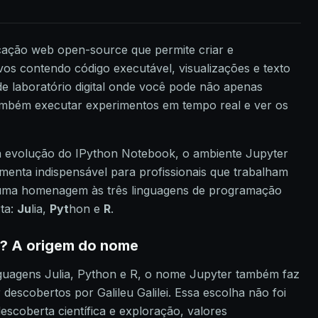
cação web open-source que permite criar e
vos contendo código executável, visualizações e texto
de laboratório digital onde você pode não apenas
ambém executar experimentos em tempo real e ver os
evolução do IPython Notebook, o ambiente Jupyter
enta indispensável para profissionais que trabalham
uma homenagem às três linguagens de programação
rta:
Ju
lia,
Pyt
hon e
R
.
r? A origem do nome
guagens Julia, Python e R, o nome Jupyter também faz
r descobertos por Galileu Galilei. Essa escolha não foi
descoberta científica e exploração, valores