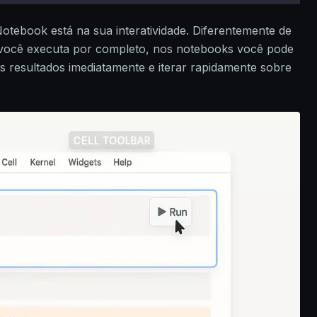
Notebook está na sua interatividade. Diferentemente de
e você executa por completo, nos notebooks você pode
 os resultados imediatamente e iterar rapidamente sobre