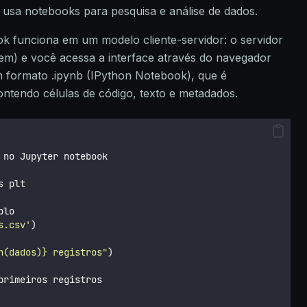
usa notebooks para pesquisa e análise de dados.
k funciona em um modelo cliente-servidor: o servidor
m) e você acessa a interface através do navegador
 formato .ipynb (IPython Notebook), que é
tendo células de código, texto e metadados.
 no Jupyter notebook
s plt
plo
s.csv
'
)
n(dados)} registros
"
)
primeiros registros