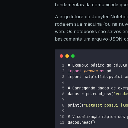
fundamentais da comunidade que 
A arquitetura do Jupyter Noteboo
roda em sua máquina (ou na nuve
web. Os notebooks são salvos em
basicamente um arquivo JSON con
# Exemplo básico de célula
import
pandas
as
 pd
import matplotlib.pyplot a
# Carregando dados de exem
dados = pd.read_csv(
'
venda
print(f
"
Dataset possui {le
# Visualização rápida dos 
dados.head()