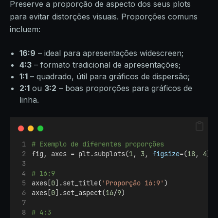
Preserve a proporção de aspecto dos seus plots
para evitar distorções visuais. Proporções comuns
incluem:
16:9
– ideal para apresentações widescreen;
4:3
– formato tradicional de apresentações;
1:1
– quadrado, útil para gráficos de dispersão;
2:1
ou
3:2
– boas proporções para gráficos de
linha.
# Exemplo de diferentes proporções
fig, axes = plt.subplots(
1
, 
3
, 
figsize
=(
18
, 
4
))
# 16:9
axes[
0
].set_title(
'Proporção 16:9'
)
axes[
0
].set_aspect(
16
/
9
)
# 4:3