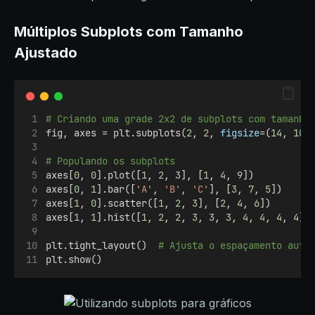
Múltiplos Subplots com Tamanho
Ajustado
# Criando uma grade 2x2 de subplots com tamanho
fig, axes = plt.subplots(
2
, 
2
, 
figsize
=(
14
, 
10
)
# Populando os subplots
axes[
0
, 
0
].plot([
1
, 
2
, 
3
], [
1
, 
4
, 
9
])
axes[
0
, 
1
].bar([
'A'
, 
'B'
, 
'C'
], [
3
, 
7
, 
5
])
axes[
1
, 
0
].scatter([
1
, 
2
, 
3
], [
2
, 
4
, 
6
])
axes[
1
, 
1
].hist([
1
, 
2
, 
2
, 
3
, 
3
, 
3
, 
4
, 
4
, 
4
, 
4
],
plt.tight_layout()  
# Ajusta o espaçamento auto
plt.show()