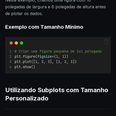
Neste exemplo, criamos uma figura com 10
polegadas de largura e 6 polegadas de altura antes
de plotar os dados.
Exemplo com Tamanho Mínimo
# Criar uma figura pequena de 1x1 polegada
plt.figure(
figsize
=(
1
, 
1
))
plt.plot([
1
, 
2
, 
3
], [
1
, 
2
, 
3
])
plt.show()
Utilizando Subplots com Tamanho
Personalizado