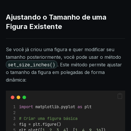
Ajustando o Tamanho de uma
Figura Existente
Se você já criou uma figura e quer modificar seu
tamanho posteriormente, você pode usar o método
set_size_inches()
. Este método permite ajustar
o tamanho da figura em polegadas de forma
dinâmica:
import
 matplotlib.pyplot 
as
 plt
# Criar uma figura básica
fig = plt.figure()
plt.plot([
1
, 
2
, 
3
, 
4
], [
1
, 
4
, 
9
, 
16
])