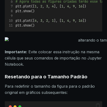
# Agora todas as figuras criadas terão esse tam
plt.plot([
1
, 
2
, 
3
, 
4
], [
1
, 
4
, 
9
, 
16
])
plt.show()
plt.plot([
4
, 
3
, 
2
, 
1
], [
1
, 
4
, 
9
, 
16
])
plt.show()
Importante:
Evite colocar essa instrução na mesma
célula que seus comandos de importação no Jupyter
Notebook.
Resetando para o Tamanho Padrão
Para redefinir o tamanho da figura para o padrão
original em gráficos subsequentes: