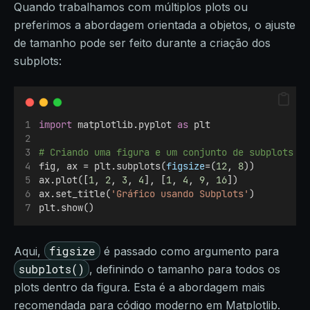
Quando trabalhamos com múltiplos plots ou
preferimos a abordagem orientada a objetos, o ajuste
de tamanho pode ser feito durante a criação dos
subplots:
import
 matplotlib.pyplot 
as
 plt
# Criando uma figura e um conjunto de subplots c
fig, ax = plt.subplots(
figsize
=(
12
, 
8
))
ax.plot([
1
, 
2
, 
3
, 
4
], [
1
, 
4
, 
9
, 
16
])
ax.set_title(
'Gráfico usando Subplots'
)
plt.show()
figsize
Aqui,
é passado como argumento para
subplots()
, definindo o tamanho para todos os
plots dentro da figura. Esta é a abordagem mais
recomendada para código moderno em Matplotlib.