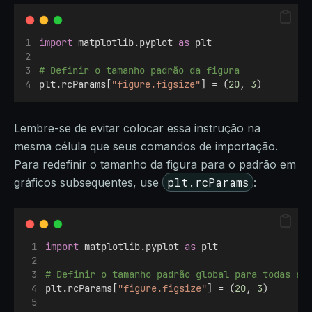
import
 matplotlib.pyplot 
as
 plt
# Definir o tamanho padrão da figura
plt.rcParams[
"figure.figsize"
] = (
20
, 
3
)
Lembre-se de evitar colocar essa instrução na
mesma célula que seus comandos de importação.
Para redefinir o tamanho da figura para o padrão em
plt.rcParams
gráficos subsequentes, use
:
import
 matplotlib.pyplot 
as
 plt
# Definir o tamanho padrão global para todas as
plt.rcParams[
"figure.figsize"
] = (
20
, 
3
)