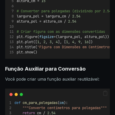
altura_cm = 
15
# Converter para polegadas (dividindo por 2.54)
largura_pol = largura_cm / 
2.54
altura_pol = altura_cm / 
2.54
# Criar figura com as dimensões convertidas
plt.figure(
figsize
=(largura_pol, altura_pol))
plt.plot([
1
, 
2
, 
3
, 
4
], [
1
, 
4
, 
9
, 
16
])
plt.title(
'Figura com Dimensões em Centímetros'
plt.show()
Função Auxiliar para Conversão
Você pode criar uma função auxiliar reutilizável:
def
cm_para_polegadas
(
cm
):
"""Converte centímetros para polegadas"""
return
 cm / 
2.54