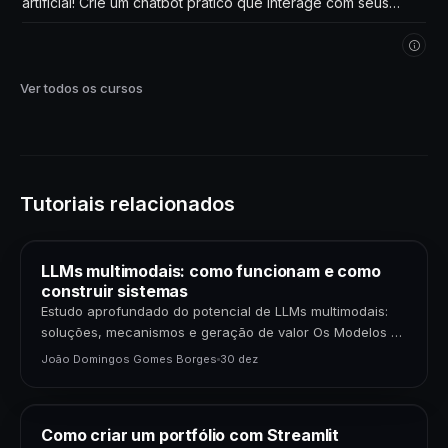
artificial! Crie um chatbot prático que interage com seus
próprios dados. Comece agora!
Ver todos os cursos
Tutoriais relacionados
LLMs multimodais: como funcionam e como
construir sistemas
Estudo aprofundado do potencial de LLMs multimodais:
soluções, mecanismos e geração de valor Os Modelos de
Linguagem de Grande Porte (LLMs) multimodais
João Domingos Gomes Borges
30 dez
representam uma…
Como criar um portfólio com Streamlit