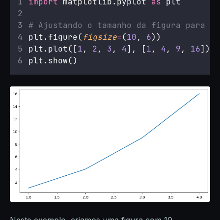
import
 matplotlib.pyplot 
as
 plt
# Ajustando o tamanho da figura para 10
plt.figure(
figsize
=
(
10
, 
6
))
plt.plot([
1
, 
2
, 
3
, 
4
], [
1
, 
4
, 
9
, 
16
])
plt.show()