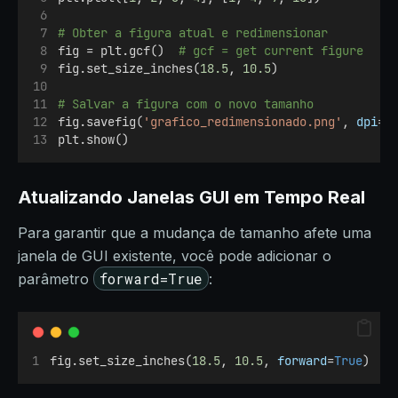
# Obter a figura atual e redimensionar
fig = plt.gcf()  
# gcf = get current figure
fig.set_size_inches(
18.5
, 
10.5
)
# Salvar a figura com o novo tamanho
fig.savefig(
'grafico_redimensionado.png'
, 
dpi
=
1
plt.show()
Atualizando Janelas GUI em Tempo Real
Para garantir que a mudança de tamanho afete uma
janela de GUI existente, você pode adicionar o
forward=True
parâmetro
:
fig.set_size_inches(
18.5
, 
10.5
, 
forward
=
True
)