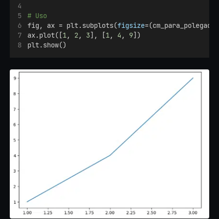
# Uso
fig, ax = plt.subplots(
figsize
=(cm_para_polegada
ax.plot([
1
, 
2
, 
3
], [
1
, 
4
, 
9
])
plt.show()