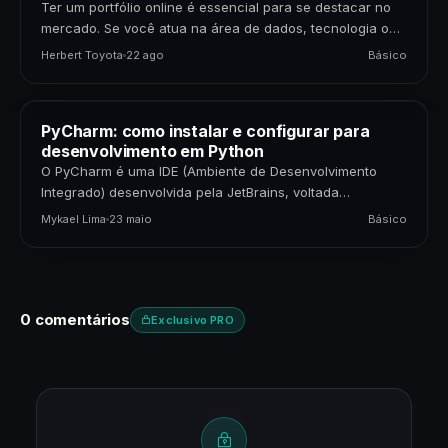
Ter um portfólio online é essencial para se destacar no
mercado. Se você atua na área de dados, tecnologia ou
negócios, apresentar seus projetos…
Herbert Toyota
22 ago
Básico
PyCharm: como instalar e configurar para
desenvolvimento em Python
O PyCharm é uma IDE (Ambiente de Desenvolvimento
Integrado) desenvolvida pela JetBrains, voltada
principalmente para quem programa em Python. Uma IDE
Mykael Lima
23 maio
Básico
é uma ferramenta…
0 comentários
Exclusivo PRO