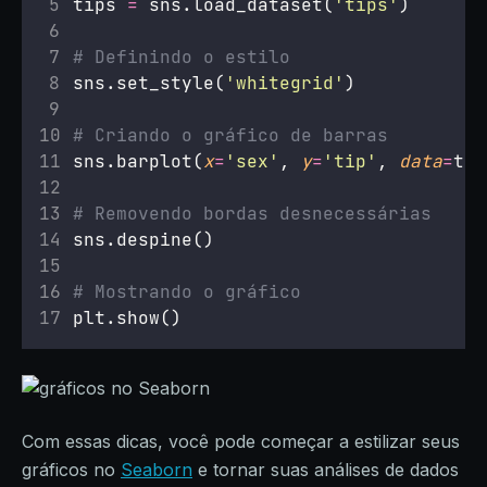
tips 
=
 sns.load_dataset(
'
tips
'
)
# Definindo o estilo
sns.set_style(
'
whitegrid
'
)
# Criando o gráfico de barras
sns.barplot(
x
=
'
sex
'
, 
y
=
'
tip
'
, 
data
=
tip
# Removendo bordas desnecessárias
sns.despine()
# Mostrando o gráfico
plt.show()
Com essas dicas, você pode começar a estilizar seus
gráficos no
Seaborn
e tornar suas análises de dados