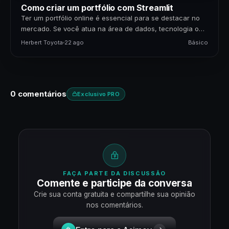
Como criar um portfólio com Streamlit
Ter um portfólio online é essencial para se destacar no
mercado. Se você atua na área de dados, tecnologia ou
negócios, apresentar seus projetos…
Herbert Toyota
22 ago
Básico
0 comentários
Exclusivo PRO
FAÇA PARTE DA DISCUSSÃO
Comente e participe da conversa
Crie sua conta gratuita e compartilhe sua opinião
nos comentários.