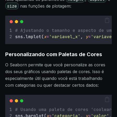
size
nas funções de plotagem:
# Ajustando o tamanho e aspecto de um g
sns.lmplot(
x
=
'
variavel_x
'
, 
y
=
'
variavel_
Personalizando com Paletas de Cores
O Seaborn permite que você personalize as cores
dos seus gráficos usando paletas de cores. Isso é
especialmente útil quando você está trabalhando
com categorias ou quer destacar certos dados:
# Usando uma paleta de cores 'coolwarm'
sns.barplot(
x
=
'
categoria
'
, 
y
=
'
valor
'
, 
d