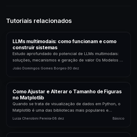
Tutoriais relacionados
LLMs multimodais: como funcionam e como
construir sistemas
Estudo aprofundado do potencial de LLMs multimodais:
soluções, mecanismos e geração de valor Os Modelos de
Linguagem de Grande Porte (LLMs) multimodais
João Domingos Gomes Borges
30 dez
representam uma…
Como Ajustar e Alterar o Tamanho de Figuras
no Matplotlib
Quando se trata de visualização de dados em Python, o
Matplotlib é uma das bibliotecas mais populares e
poderosas disponíveis. Para cientistas de dados,…
Luiza Cherobini Pereira
08 dez
Básico