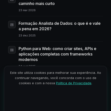
caminho mais curto
23 mar 2026
Formação Analista de Dados: o que é e vale
a pena em 2026?
23 dez 2025
Python para Web: como criar sites, APIs e
aplicações completas com frameworks
modernos
24 out 2025
Este site utiliza cookies para melhorar sua experiência. Ao
continuar navegando, você concorda com o uso de
Bibliotecas de Python web scraping:
cookies e com a nossa
Política de Privacidade
.
automatize tarefas e extraia dados
23 set 2025
PyGWalker: como criar dashboards
interativos em Python