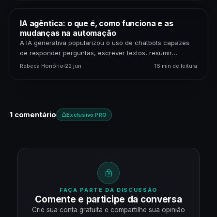
IA agêntica: o que é, como funciona e as
mudanças na automação
A IA generativa popularizou o uso de chatbots capazes
de responder perguntas, escrever textos, resumir
documentos e gerar código. Mas uma nova etapa da…
Rebeca Honório
22 jun
16 min de leitura
1 comentário
Exclusivo PRO
FAÇA PARTE DA DISCUSSÃO
Comente e participe da conversa
Crie sua conta gratuita e compartilhe sua opinião