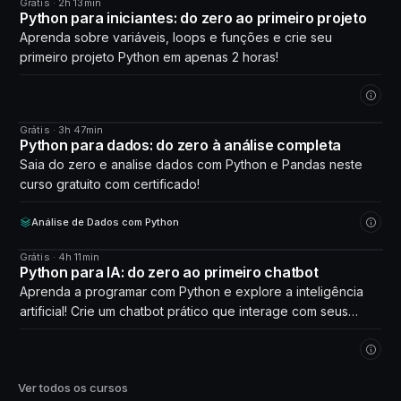
Grátis · 2h 13min
CURSO
Python para iniciantes: do zero ao primeiro projeto
Aprenda sobre variáveis, loops e funções e crie seu
primeiro projeto Python em apenas 2 horas!
Grátis · 3h 47min
CURSO
Python para dados: do zero à análise completa
Saia do zero e analise dados com Python e Pandas neste
curso gratuito com certificado!
Análise de Dados com Python
Grátis · 4h 11min
CURSO
Python para IA: do zero ao primeiro chatbot
Aprenda a programar com Python e explore a inteligência
artificial! Crie um chatbot prático que interage com seus
próprios dados. Comece agora!
Ver todos os cursos