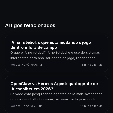
Artigos relacionados
IA no futebol: o que está mudando o jogo
dentro e fora de campo
O que é IA no futebol? IA no futebol é o uso de sistemas
inteligentes para analisar dados do jogo, reconhecer
padrões, gerar previsões,…
Rebeca Honório
06 jul
15 min de leitura
OpenClaw vs Hermes Agent: qual agente de
IA escolher em 2026?
Se você está pesquisando agentes de IA mais avançados
do que um chatbot comum, provavelmente já encontrou
dois nomes: OpenClaw e Hermes Agent. Os…
Rebeca Honório
29 jun
18 min de leitura