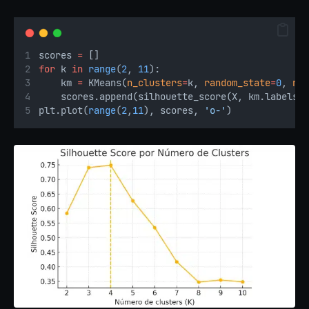
scores 
=
 []
for
 k 
in
range
(
2
, 
11
):
    km 
=
 KMeans(
n_clusters
=
k, 
random_state
=
0
, 
n_
    scores.append(silhouette_score(X, km.labels_
plt.plot(
range
(
2
,
11
), scores, 
'o-'
)