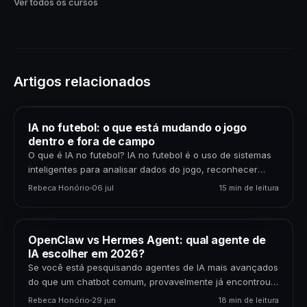
Ver todos os cursos
Artigos relacionados
IA no futebol: o que está mudando o jogo
dentro e fora de campo
O que é IA no futebol? IA no futebol é o uso de sistemas
inteligentes para analisar dados do jogo, reconhecer
padrões, gerar previsões,…
Rebeca Honório
06 jul
15 min de leitura
OpenClaw vs Hermes Agent: qual agente de
IA escolher em 2026?
Se você está pesquisando agentes de IA mais avançados
do que um chatbot comum, provavelmente já encontrou
dois nomes: OpenClaw e Hermes Agent. Os…
Rebeca Honório
29 jun
18 min de leitura