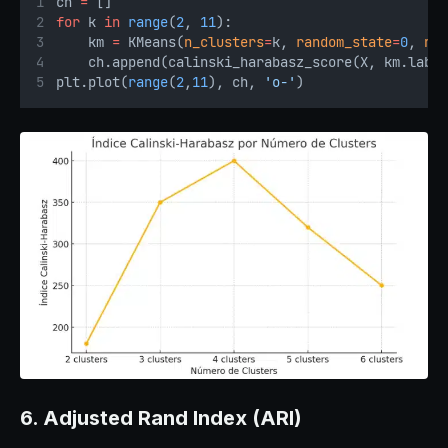
ch 
=
 []
for
 k 
in
range
(
2
, 
11
):
    km 
=
 KMeans(
n_clusters
=
k, 
random_state
=
0
, 
n_
    ch.append(calinski_harabasz_score(X, km.labe
plt.plot(
range
(
2
,
11
), ch, 
'o-'
)
6. Adjusted Rand Index (ARI)