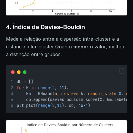
4. Índice de Davies–Bouldin
Mede a relação entre a dispersão intra-cluster e a
distância inter-cluster:Quanto
menor
o valor, melhor
a distinção entre grupos.
db 
=
 []
for
 k 
in
range
(
2
, 
11
):
    km 
=
 KMeans(
n_clusters
=
k, 
random_state
=
0
, 
n_
    db.append(davies_bouldin_score(X, km.labels_
plt.plot(
range
(
2
,
11
), db, 
'o-'
)