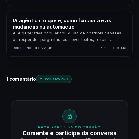
IA agêntica: o que é, como funciona e as
mudanças na automação
A IA generativa popularizou o uso de chatbots capazes
de responder perguntas, escrever textos, resumir
documentos e gerar código. Mas uma nova etapa da…
Rebeca Honório
22 jun
16 min de leitura
1 comentário
Exclusivo PRO
FAÇA PARTE DA DISCUSSÃO
Comente e participe da conversa