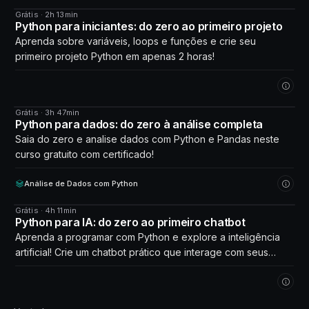
Grátis · 2h 13min
CURSO
Python para iniciantes: do zero ao primeiro projeto
Aprenda sobre variáveis, loops e funções e crie seu
primeiro projeto Python em apenas 2 horas!
Grátis · 3h 47min
CURSO
Python para dados: do zero à análise completa
Saia do zero e analise dados com Python e Pandas neste
curso gratuito com certificado!
Análise de Dados com Python
Grátis · 4h 11min
CURSO
Python para IA: do zero ao primeiro chatbot
Aprenda a programar com Python e explore a inteligência
artificial! Crie um chatbot prático que interage com seus
próprios dados. Comece agora!