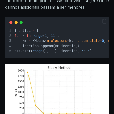
“dobrará” em um ponto: esse “cotovelo” sugere onde
ganhos adicionais passam a ser menores.
inertias 
=
 []
for
 k 
in
range
(
1
, 
11
):
    km 
=
 KMeans(
n_clusters
=
k, 
random_state
=
0
, 
n_
    inertias.append(km.inertia_)
plt.plot(
range
(
1
, 
11
), inertias, 
'o-'
)