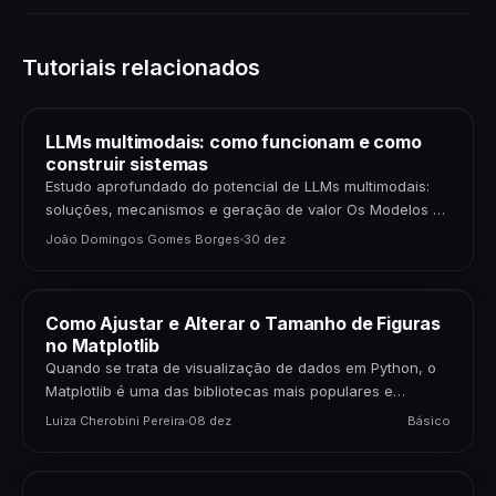
Tutoriais relacionados
LLMs multimodais: como funcionam e como
construir sistemas
Estudo aprofundado do potencial de LLMs multimodais:
soluções, mecanismos e geração de valor Os Modelos de
Linguagem de Grande Porte (LLMs) multimodais
João Domingos Gomes Borges
30 dez
representam uma…
Como Ajustar e Alterar o Tamanho de Figuras
no Matplotlib
Quando se trata de visualização de dados em Python, o
Matplotlib é uma das bibliotecas mais populares e
poderosas disponíveis. Para cientistas de dados,…
Luiza Cherobini Pereira
08 dez
Básico