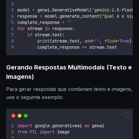
model 
=
 genai.GenerativeModel(
'
gemini-1.5-flash
'
response 
=
 model.generate_content(
"
Qual é o sign
complete_response 
=
''
for
 stream 
in
 response:
if
 stream.text:
print
(stream.text, 
end
=
''
, 
flush
=
True
)
        complete_response 
+=
 stream.text
Gerando Respostas Multimodais (Texto e
Imagens)
Para gerar respostas que combinam texto e imagens,
use o seguinte exemplo:
import
 google.generativeai 
as
 genai
from
PIL
import
 Image