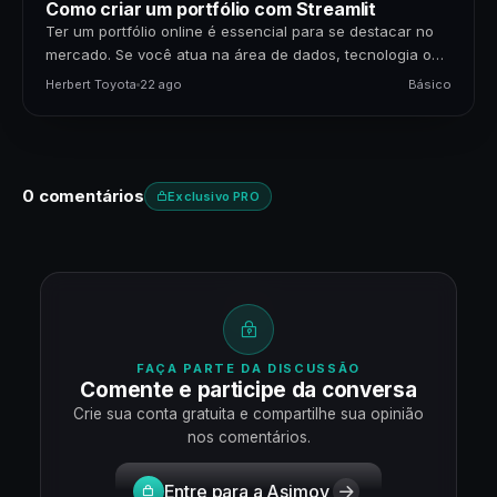
Como criar um portfólio com Streamlit
Ter um portfólio online é essencial para se destacar no
mercado. Se você atua na área de dados, tecnologia ou
negócios, apresentar seus projetos…
Herbert Toyota
22 ago
Básico
0 comentários
Exclusivo PRO
FAÇA PARTE DA DISCUSSÃO
Comente e participe da conversa
Crie sua conta gratuita e compartilhe sua opinião
nos comentários.
Entre para a Asimov