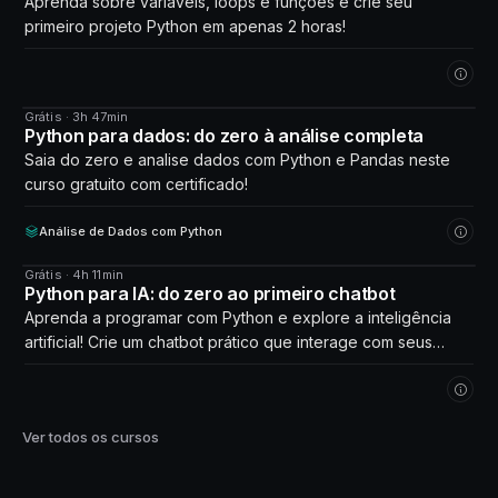
Aprenda sobre variáveis, loops e funções e crie seu
primeiro projeto Python em apenas 2 horas!
Grátis · 3h 47min
CURSO
Python para dados: do zero à análise completa
Saia do zero e analise dados com Python e Pandas neste
curso gratuito com certificado!
Análise de Dados com Python
Grátis · 4h 11min
CURSO
Python para IA: do zero ao primeiro chatbot
Aprenda a programar com Python e explore a inteligência
artificial! Crie um chatbot prático que interage com seus
próprios dados. Comece agora!
Ver todos os cursos