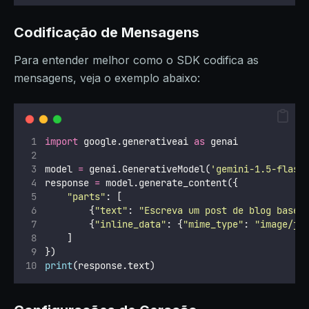
Codificação de Mensagens
Para entender melhor como o SDK codifica as
mensagens, veja o exemplo abaixo:
import
 google.generativeai 
as
 genai
model 
=
 genai.GenerativeModel(
'
gemini-1.5-flash
response 
=
 model.generate_content({
"
parts
"
: [
        {
"
text
"
: 
"
Escreva um post de blog basea
        {
"
inline_data
"
: {
"
mime_type
"
: 
"
image/jp
    ]
})
print
(response.text)