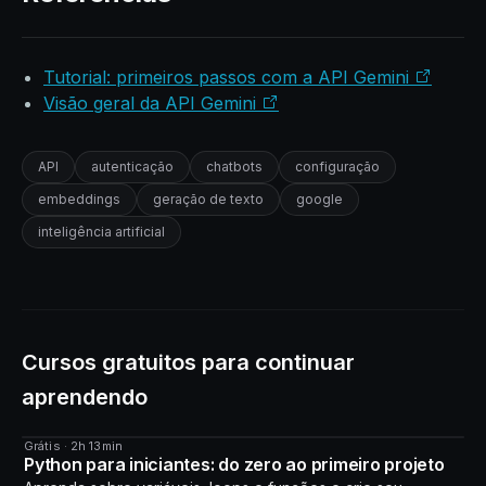
Tutorial: primeiros passos com a API Gemini
Visão geral da API Gemini
API
autenticação
chatbots
configuração
embeddings
geração de texto
google
inteligência artificial
Cursos gratuitos para continuar
aprendendo
Grátis · 2h 13min
CURSO
Python para iniciantes: do zero ao primeiro projeto