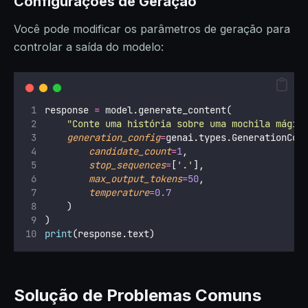
Configurações de Geração
Você pode modificar os parâmetros de geração para
controlar a saída do modelo:
response 
=
 model.generate_content(
"
Conte uma história sobre uma mochila mágic
generation_config
=
genai.types.GenerationCon
candidate_count
=
1
,
stop_sequences
=
[
'
.
'
],
max_output_tokens
=
50
,
temperature
=
0.7
    )
)
print
(response.text)
Solução de Problemas Comuns