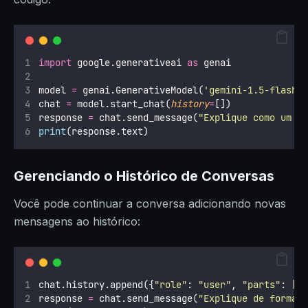
import
 google.generativeai 
as
 genai
model 
=
 genai.GenerativeModel(
'
gemini-1.5-flash
'
chat 
=
 model.start_chat(
history
=
[])
response 
=
 chat.send_message(
"
Explique como um c
print
(response.text)
Gerenciando o Histórico de Conversas
Você pode continuar a conversa adicionando novas
mensagens ao histórico:
chat.history.append({
"
role
"
: 
"
user
"
, 
"
parts
"
: [
"
response 
=
 chat.send_message(
"
Explique de forma 