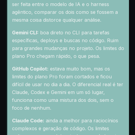
ser feita entre o modelo de IA e o harness
agêntico, comparar os dois como se fossem a
mesma coisa distorce qualquer análise.
Gemini CLI:
boa direto no CLI para tarefas
específicas, deploys e buscas no código. Ruim
para grandes mudanças no projeto. Os limites do
plano Pro chegam rápido, o que pesa.
GitHub Copilot:
estava muito bom, mas os
limites do plano Pro foram cortados e ficou
difícil de usar no dia a dia. O diferencial real é ter
Claude, Codex e Gemini em um só lugar,
funciona como uma mistura dos dois, sem o
foco de nenhum.
Claude Code:
ainda a melhor para raciocínios
complexos e geração de código. Os limites