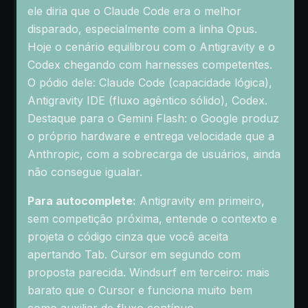
ele diria que o Claude Code era o melhor
disparado, especialmente com a linha Opus.
Hoje o cenário equilibrou com o Antigravity e o
Codex chegando com harnesses competentes.
O pódio dele: Claude Code (capacidade lógica),
Antigravity IDE (fluxo agêntico sólido), Codex.
Destaque para o Gemini Flash: o Google produz
o próprio hardware e entrega velocidade que a
Anthropic, com a sobrecarga de usuários, ainda
não consegue igualar.
Para autocomplete:
Antigravity em primeiro,
sem competição próxima, entende o contexto e
projeta o código cinza que você aceita
apertando Tab. Cursor em segundo com
proposta parecida. Windsurf em terceiro: mais
barato que o Cursor e funciona muito bem
como auxiliar de fluxo contínuo.