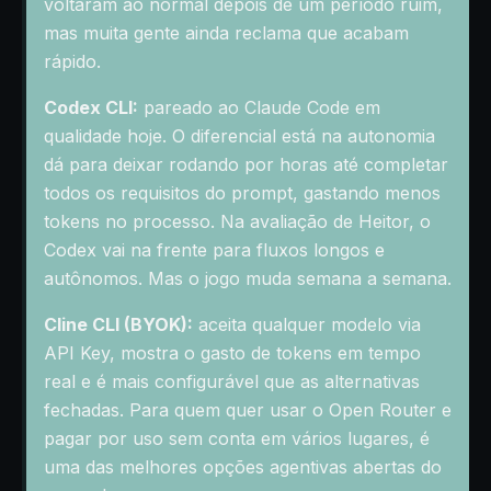
voltaram ao normal depois de um período ruim,
mas muita gente ainda reclama que acabam
rápido.
Codex CLI:
pareado ao Claude Code em
qualidade hoje. O diferencial está na autonomia
dá para deixar rodando por horas até completar
todos os requisitos do prompt, gastando menos
tokens no processo. Na avaliação de Heitor, o
Codex vai na frente para fluxos longos e
autônomos. Mas o jogo muda semana a semana.
Cline CLI (BYOK):
aceita qualquer modelo via
API Key, mostra o gasto de tokens em tempo
real e é mais configurável que as alternativas
fechadas. Para quem quer usar o Open Router e
pagar por uso sem conta em vários lugares, é
uma das melhores opções agentivas abertas do