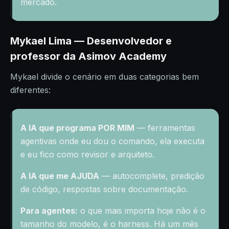
mercado.
Mykael Lima — Desenvolvedor e
professor da Asimov Academy
Mykael divide o cenário em duas categorias bem
diferentes:
A IA que programa POR MIM
— ferramentas
agentivas onde eu dou o comando, ela executa
e eu fico como revisor e arquiteto.
A IA que me AJUDA
— autocomplete, predição
de código, respostas sobre documentação.
Para agentes:
o que mais importa hoje não é o
tamanho do modelo, é o harness. Há um mês