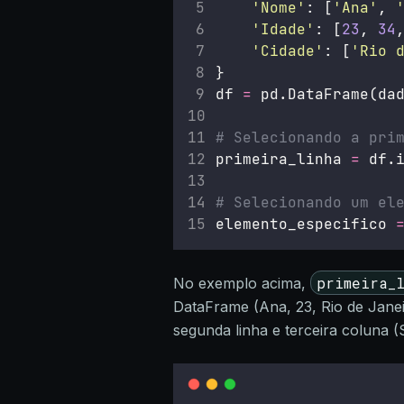
'
Nome
'
: [
'
Ana
'
, 
'
Idade
'
: [
23
, 
34
'
Cidade
'
: [
'
Rio 
}
df 
=
 pd.DataFrame(da
# Selecionando a pri
primeira_linha 
=
 df.
# Selecionando um el
elemento_especifico 
primeira_
No exemplo acima,
DataFrame (Ana, 23, Rio de Janei
segunda linha e terceira coluna (