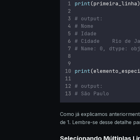
print
(primeira_linha
# output:
# Nome              
# Idade             
# Cidade    Rio de J
# Name: 0, dtype: ob
print
(elemento_espec
# output:
# São Paulo
Como já explicamos anteriorment
de 1. Lembre-se desse detalhe pa
Selecionando Múltiplas Li