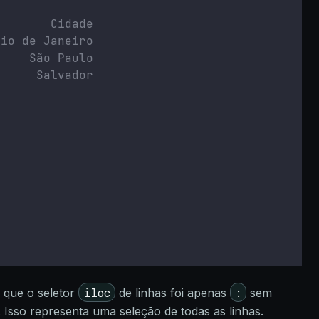
        Cidade
Rio de Janeiro
     São Paulo
      Salvador
iloc
:
 que o seletor
de linhas foi apenas
sem
Isso representa uma seleção de todas as linhas.