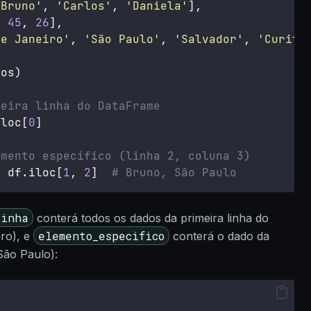
'
Bruno
'
, 
'
Carlos
'
, 
'
Daniela
'
],
, 
45
, 
26
],
de Janeiro
'
, 
'
São Paulo
'
, 
'
Salvador
'
, 
'
Curiti
dos)
meira linha do DataFrame
iloc[
0
]
emento específico (linha 2, coluna 3)
=
 df.iloc[
1
, 
2
]  
# Bruno, São Paulo
linha
conterá todos os dados da primeira linha do
elemento_especifico
ro), e
conterá o dado da
São Paulo):