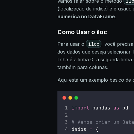
il
vamos falar sobre o método
(localização de índice) e é usado
numérica no DataFrame
.
Como Usar o iloc
iloc
Para usar o
, você precis
dos dados que deseja selecionar
linha é a linha 0, a segunda linha
também para colunas.
Aqui está um exemplo básico de
import
 pandas 
as
 pd
# Vamos criar um Dat
dados 
=
 {