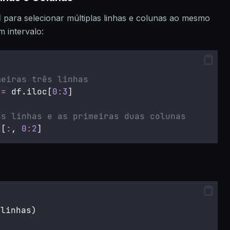
para selecionar múltiplas linhas e colunas ao mesmo
m intervalo:
meiras três linhas
 
=
 df.iloc[
0
:
3
]
as linhas e as primeiras duas colunas
c[
:
, 
0
:
2
]
_linhas)