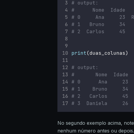
# output:
#      Nome  Idade  
# 0     Ana     23  
# 1   Bruno     34  
# 2  Carlos     45  
print
(duas_colunas)
# output:
#       Nome  Idade
# 0      Ana     23
# 1    Bruno     34
# 2   Carlos     45
# 3  Daniela     26
No segundo exemplo acima, note
nenhum número antes ou depois. 