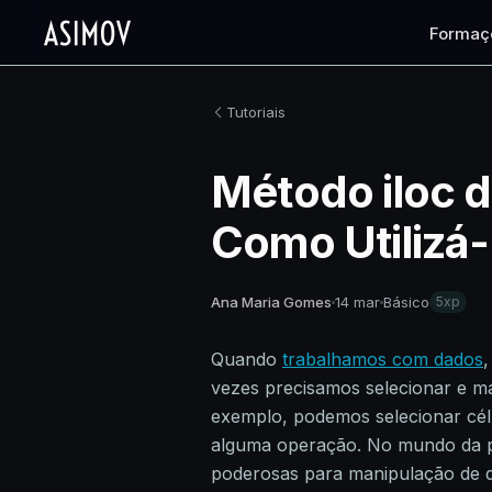
Formaç
Tutoriais
Método iloc d
Como Utilizá-
Ana Maria Gomes
14 mar
Básico
5xp
Quando
trabalhamos com dados
,
vezes precisamos selecionar e m
exemplo, podemos selecionar célu
alguma operação. No mundo da 
poderosas para manipulação de 