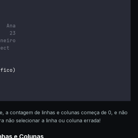
)
   Ana
    23
aneiro
ject
ifico)
e, a contagem de linhas e colunas começa de 0, e não
ra não selecionar a linha ou coluna errada!
nhas e Colunas