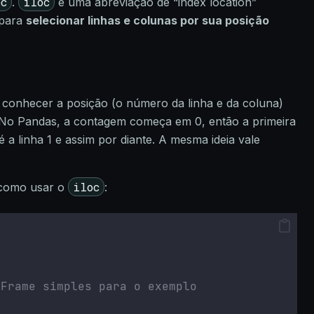
oc
iloc
.
é uma abreviação de “index location”
 para
selecionar linhas e colunas por sua posição
a conhecer a posição (o número da linha e da coluna)
. No Pandas, a contagem começa em 0, então a primeira
 é a linha 1 e assim por diante. A mesma ideia vale
iloc
 como usar o
:
aFrame simples para o exemplo