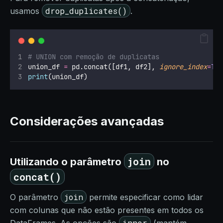
drop_duplicates()
usamos
.
# UNION com remoção de duplicatas
union_df 
=
 pd.concat([df1, df2], 
ignore_index
=
Tr
print
(union_df)
Considerações avançadas
join
Utilizando o parâmetro
no
concat()
join
O parâmetro
permite especificar como lidar
com colunas que não estão presentes em todos os
inner