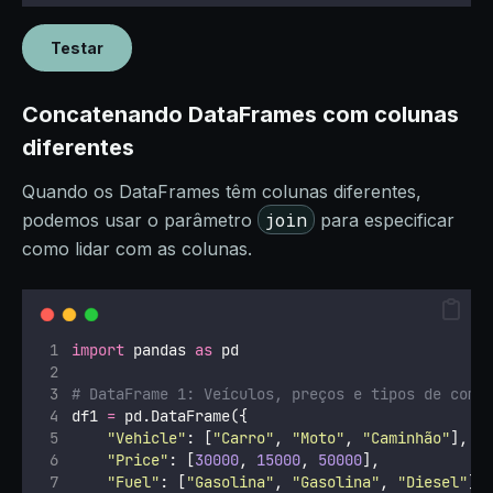
Testar
Concatenando DataFrames com colunas
diferentes
Quando os DataFrames têm colunas diferentes,
join
podemos usar o parâmetro
para especificar
como lidar com as colunas.
import
 pandas 
as
 pd
# DataFrame 1: Veículos, preços e tipos de comb
df1 
=
 pd.DataFrame({
"
Vehicle
"
: [
"
Carro
"
, 
"
Moto
"
, 
"
Caminhão
"
],
"
Price
"
: [
30000
, 
15000
, 
50000
],
"
Fuel
"
: [
"
Gasolina
"
, 
"
Gasolina
"
, 
"
Diesel
"
]