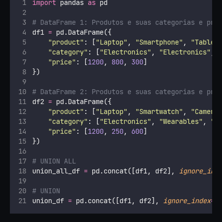
import
 pandas 
as
 pd
# DataFrame 1: Produtos e suas categorias e pre
df1 
=
 pd.DataFrame({
"
product
"
: [
"
Laptop
"
, 
"
Smartphone
"
, 
"
Tablet
"
category
"
: [
"
Electronics
"
, 
"
Electronics
"
, 
"
price
"
: [
1200
, 
800
, 
300
]
})
# DataFrame 2: Produtos e suas categorias e pre
df2 
=
 pd.DataFrame({
"
product
"
: [
"
Laptop
"
, 
"
Smartwatch
"
, 
"
Camera
"
category
"
: [
"
Electronics
"
, 
"
Wearables
"
, 
"
P
"
price
"
: [
1200
, 
250
, 
600
]
})
# UNION ALL 
union_all_df 
=
 pd.concat([df1, df2], 
ignore_ind
# UNION 
union_df 
=
 pd.concat([df1, df2], 
ignore_index
=
T