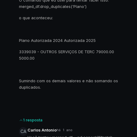
O comando que eu usei para tentar fazer isso:
merged_df.drop_duplicates('Plano')
o que aconteceu:
Plano Autorizada 2024 Autorizada 2025
3339039 - OUTROS SERVIÇOS DE TERC 79000.00
5000.00
Sumindo com os demais valores e não somando os
duplicados.
1 resposta
Carlos Antonio
há 1 ano
CA