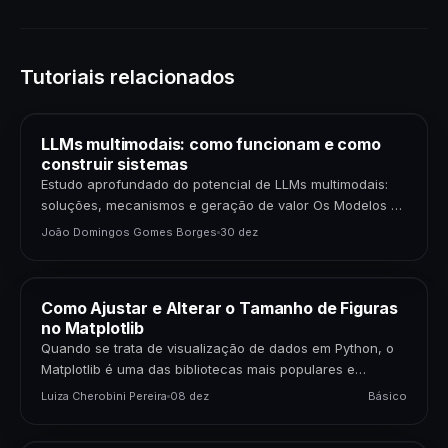
Tutoriais relacionados
LLMs multimodais: como funcionam e como
construir sistemas
Estudo aprofundado do potencial de LLMs multimodais:
soluções, mecanismos e geração de valor Os Modelos de
Linguagem de Grande Porte (LLMs) multimodais
João Domingos Gomes Borges
30 dez
representam uma…
Como Ajustar e Alterar o Tamanho de Figuras
no Matplotlib
Quando se trata de visualização de dados em Python, o
Matplotlib é uma das bibliotecas mais populares e
poderosas disponíveis. Para cientistas de dados,…
Luiza Cherobini Pereira
08 dez
Básico