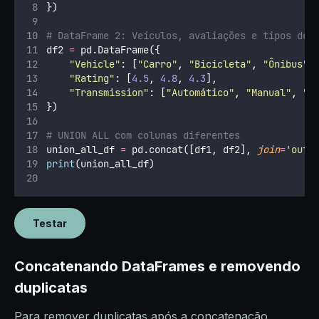
})
# DataFrame 2: Veículos, avaliações e tipos de 
df2 
=
 pd.DataFrame({
"
Vehicle
"
: [
"
Carro
"
, 
"
Bicicleta
"
, 
"
Ônibus
"
]
"
Rating
"
: [
4.5
, 
4.8
, 
4.3
],
"
Transmission
"
: [
"
Automático
"
, 
"
Manual
"
, 
"
A
})
# UNION ALL com colunas diferentes
union_all_df 
=
 pd.concat([df1, df2], 
join
=
'
oute
print
(union_all_df)
Testar
Concatenando DataFrames e removendo
duplicatas
Para remover duplicatas após a concatenação,