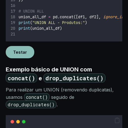
# UNION ALL 
union_all_df 
=
 pd.concat([df1, df2], 
ignore_ind
print
(
"
UNION ALL - Produtos:
"
)
print
(union_all_df)
Testar
Exemplo básico de UNION com
concat()
drop_duplicates()
e
Para realizar um UNION (removendo duplicatas),
concat()
usamos
seguido de
drop_duplicates()
.