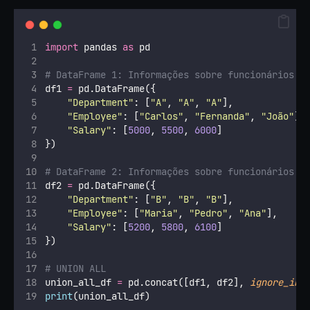
import
 pandas 
as
 pd
# DataFrame 1: Informações sobre funcionários d
df1 
=
 pd.DataFrame({
"
Department
"
: [
"
A
"
, 
"
A
"
, 
"
A
"
],
"
Employee
"
: [
"
Carlos
"
, 
"
Fernanda
"
, 
"
João
"
],
"
Salary
"
: [
5000
, 
5500
, 
6000
]
})
# DataFrame 2: Informações sobre funcionários d
df2 
=
 pd.DataFrame({
"
Department
"
: [
"
B
"
, 
"
B
"
, 
"
B
"
],
"
Employee
"
: [
"
Maria
"
, 
"
Pedro
"
, 
"
Ana
"
],
"
Salary
"
: [
5200
, 
5800
, 
6100
]
})
# UNION ALL 
union_all_df 
=
 pd.concat([df1, df2], 
ignore_ind
print
(union_all_df)