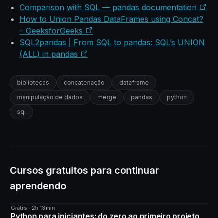
Comparison with SQL — pandas documentation
How to Union Pandas DataFrames using Concat?
– GeeksforGeeks
SQL2pandas | From SQL to pandas: SQL’s UNION
(ALL) in pandas
bibliotecas
concatenação
dataframe
manipulação de dados
merge
pandas
python
sql
Cursos gratuitos para continuar
aprendendo
Grátis · 2h 13min
CURSO
Python para iniciantes: do zero ao primeiro projeto