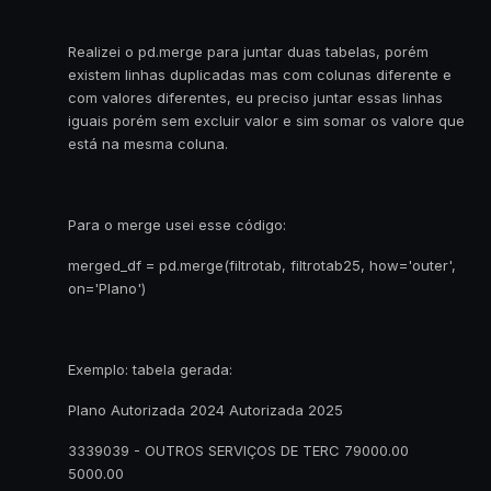
Realizei o pd.merge para juntar duas tabelas, porém
existem linhas duplicadas mas com colunas diferente e
com valores diferentes, eu preciso juntar essas linhas
iguais porém sem excluir valor e sim somar os valore que
está na mesma coluna.
Para o merge usei esse código:
merged_df = pd.merge(filtrotab, filtrotab25, how='outer',
on='Plano')
Exemplo: tabela gerada:
Plano Autorizada 2024 Autorizada 2025
3339039 - OUTROS SERVIÇOS DE TERC 79000.00
5000.00