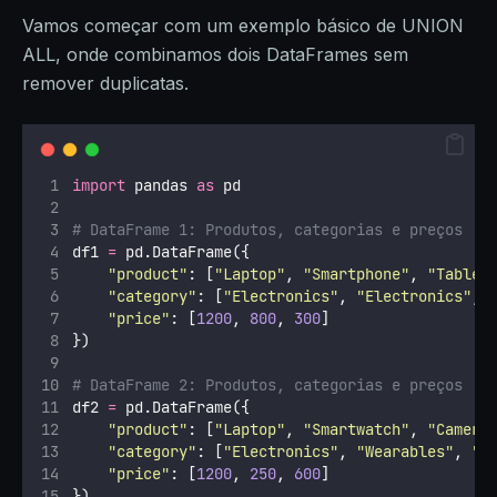
Vamos começar com um exemplo básico de UNION
ALL, onde combinamos dois DataFrames sem
remover duplicatas.
import
 pandas 
as
 pd
# DataFrame 1: Produtos, categorias e preços
df1 
=
 pd.DataFrame({
"
product
"
: [
"
Laptop
"
, 
"
Smartphone
"
, 
"
Tablet
"
category
"
: [
"
Electronics
"
, 
"
Electronics
"
, 
"
price
"
: [
1200
, 
800
, 
300
]
})
# DataFrame 2: Produtos, categorias e preços
df2 
=
 pd.DataFrame({
"
product
"
: [
"
Laptop
"
, 
"
Smartwatch
"
, 
"
Camera
"
category
"
: [
"
Electronics
"
, 
"
Wearables
"
, 
"
P
"
price
"
: [
1200
, 
250
, 
600
]
})