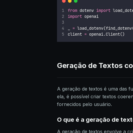
from
 dotenv 
import
 load_dot
import
 openai
_ 
=
 load_dotenv(find_dotenv
client 
=
 openai.Client()
Geração de Textos co
A geração de textos é uma das f
ela, é possível criar textos coer
fornecidos pelo usuário.
O que é a geração de tex
A geração de textos envolve a cri