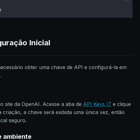
e
uração Inicial
 necessário obter uma chave de API e configurá-la em
.
no site da OpenAI. Acesse a aba de
API Keys
e clique
a criação, a chave será exibida uma única vez, então
ocal seguro.
e ambiente