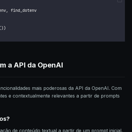
env, find_dotenv
())
m a API da OpenAI
uncionalidades mais poderosas da API da OpenAI. Com
entes e contextualmente relevantes a partir de prompts
tos?
ação de conteúdo textual a partir de um prompt inicial.