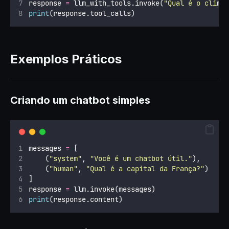
response 
=
 llm_with_tools.invoke(
"
Qual é o clima
print
(response.tool_calls)
Exemplos Práticos
Criando um chatbot simples
messages 
=
 [
    (
"
system
"
, 
"
Você é um chatbot útil.
"
),
    (
"
human
"
, 
"
Qual é a capital da França?
"
)
]
response 
=
 llm.invoke(messages)
print
(response.content)