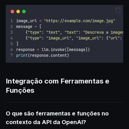
image_url 
=
"
https://example.com/image.jpg
"
message 
=
 [
    {
"
type
"
: 
"
text
"
, 
"
text
"
: 
"
Descreva a imagem
"
    {
"
type
"
: 
"
image_url
"
, 
"
image_url
"
: {
"
url
"
: i
]
response 
=
 llm.invoke([message])
print
(response.content)
Integração com Ferramentas e
Funções
O que são ferramentas e funções no
contexto da API da OpenAI?