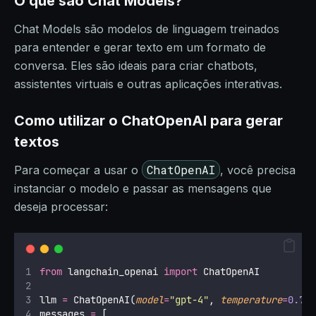
O que são Chat Models?
Chat Models são modelos de linguagem treinados
para entender e gerar texto em um formato de
conversa. Eles são ideais para criar chatbots,
assistentes virtuais e outras aplicações interativas.
Como utilizar o ChatOpenAI para gerar
textos
ChatOpenAI
Para começar a usar o
, você precisa
instanciar o modelo e passar as mensagens que
deseja processar:
from
 langchain_openai 
import
 ChatOpenAI
llm 
=
 ChatOpenAI(
model
=
"
gpt-4
"
, 
temperature
=
0.7
)
messages 
=
 [