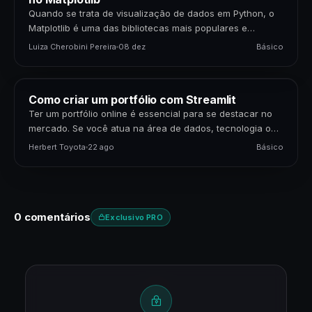
Quando se trata de visualização de dados em Python, o
Matplotlib é uma das bibliotecas mais populares e
poderosas disponíveis. Para cientistas de dados,…
Luiza Cherobini Pereira
08 dez
Básico
Como criar um portfólio com Streamlit
Ter um portfólio online é essencial para se destacar no
mercado. Se você atua na área de dados, tecnologia ou
negócios, apresentar seus projetos…
Herbert Toyota
22 ago
Básico
0 comentários
Exclusivo PRO