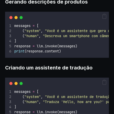
Gerando descrições de produtos
messages 
=
 [
    (
"
system
"
, 
"
Você é um assistente que gera de
    (
"
human
"
, 
"
Descreva um smartphone com câmera
]
response 
=
 llm.invoke(messages)
print
(response.content)
Criando um assistente de tradução
messages 
=
 [
    (
"
system
"
, 
"
Você é um assistente de tradução
    (
"
human
"
, 
"
Traduza 'Hello, how are you?' par
]
response 
=
 llm.invoke(messages)