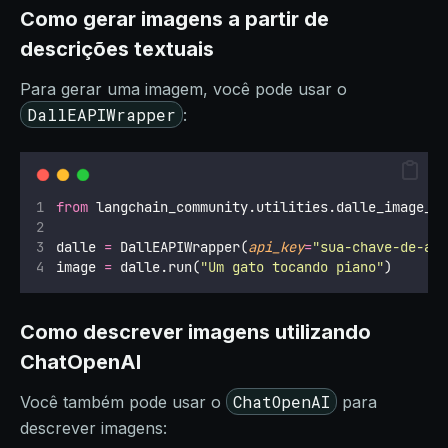
Como gerar imagens a partir de
descrições textuais
Para gerar uma imagem, você pode usar o
DallEAPIWrapper
:
from
 langchain_community.utilities.dalle_image_g
dalle 
=
 DallEAPIWrapper(
api_key
=
"
sua-chave-de-ap
image 
=
 dalle.run(
"
Um gato tocando piano
"
)
Como descrever imagens utilizando
ChatOpenAI
ChatOpenAI
Você também pode usar o
para
descrever imagens: