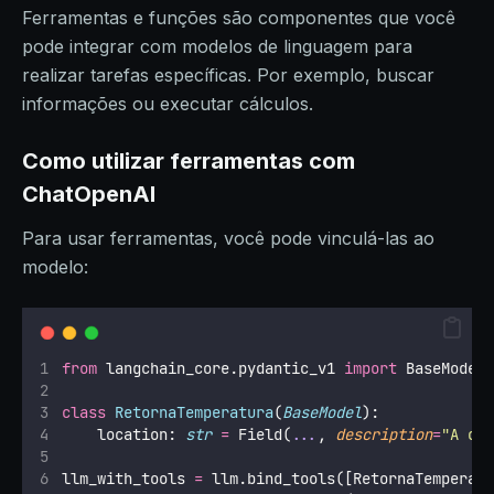
Ferramentas e funções são componentes que você
pode integrar com modelos de linguagem para
realizar tarefas específicas. Por exemplo, buscar
informações ou executar cálculos.
Como utilizar ferramentas com
ChatOpenAI
Para usar ferramentas, você pode vinculá-las ao
modelo:
from
 langchain_core.pydantic_v1 
import
 BaseModel
class
RetornaTemperatura
(
BaseModel
):
    location: 
str
=
 Field(
...
, 
description
=
"
A ci
llm_with_tools 
=
 llm.bind_tools([RetornaTemperat