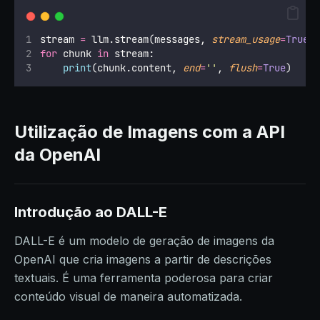
stream 
=
 llm.stream(messages, 
stream_usage
=
True
)
for
 chunk 
in
 stream:
print
(chunk.content, 
end
=
''
, 
flush
=
True
)
Utilização de Imagens com a API
da OpenAI
Introdução ao DALL-E
DALL-E é um modelo de geração de imagens da
OpenAI que cria imagens a partir de descrições
textuais. É uma ferramenta poderosa para criar
conteúdo visual de maneira automatizada.