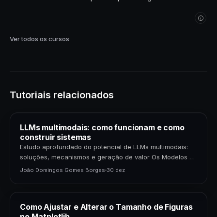
próprios dados. Comece agora!
Ver todos os cursos
Tutoriais relacionados
LLMs multimodais: como funcionam e como
construir sistemas
Estudo aprofundado do potencial de LLMs multimodais:
soluções, mecanismos e geração de valor Os Modelos de
Linguagem de Grande Porte (LLMs) multimodais
João Domingos Gomes Borges
30 dez
representam uma…
Como Ajustar e Alterar o Tamanho de Figuras
no Matplotlib