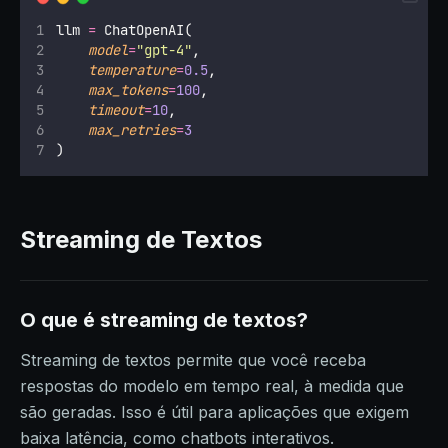
llm 
=
 ChatOpenAI(
model
=
"
gpt-4
"
,
temperature
=
0.5
,
max_tokens
=
100
,
timeout
=
10
,
max_retries
=
3
)
Streaming de Textos
O que é streaming de textos?
Streaming de textos permite que você receba
respostas do modelo em tempo real, à medida que
são geradas. Isso é útil para aplicações que exigem
baixa latência, como chatbots interativos.