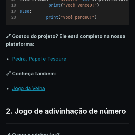
print
(
"Você venceu!"
)
else
:
print
(
"Você perdeu!"
)
🔗 Gostou do projeto? Ele está completo na nossa
plataforma:
Pedra, Papel e Tesoura
🔗 Conheça também:
Jogo da Velha
2. Jogo de adivinhação de número
📌 O que o código faz?