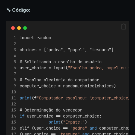
🔧 Código:
import random
choices = ["pedra", "papel", "tesoura"]
# Solicitando a escolha do usuário
user_choice = input(
"Escolha pedra, papel ou te
# Escolha aleatória do computador
computer_choice = random.choice(choices)
print
(f
"Computador escolheu: {computer_choice}"
# Determinação do vencedor
if
 user_choice == computer_choice:
print
(
"Empate!"
)
elif (user_choice == 
"pedra"
and
 computer_choic
(user_choice == 
"tesoura"
and
 computer_choice =