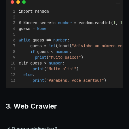
import random
# Número secreto 
number
 = random.randint(
1
, 
100
guess = 
None
while
 guess != 
number
:
     guess = 
int
(input(
"Adivinhe um número entr
if
 guess < 
number
:
print
(
"Muito baixo!"
)
elif guess > 
number
:
print
(
"Muito alto!"
)
else
:
print
(
"Parabéns, você acertou!"
)
3. Web Crawler
📌 O que o código faz?