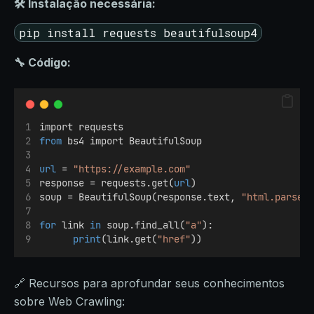
🛠 Instalação necessária:
pip install requests beautifulsoup4
🔧 Código:
import requests
from
 bs4 import BeautifulSoup
url
 = 
"https://example.com"
response = requests.get(
url
)
soup = BeautifulSoup(response.text, 
"html.parser
for
 link 
in
 soup.find_all(
"a"
):
print
(link.get(
"href"
))
🔗 Recursos para aprofundar seus conhecimentos
sobre Web Crawling: