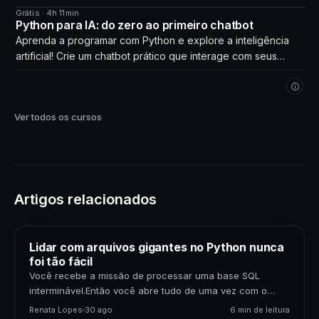
Grátis · 4h 11min
CURSO
Python para IA: do zero ao primeiro chatbot
Aprenda a programar com Python e explore a inteligência
artificial! Crie um chatbot prático que interage com seus
próprios dados. Comece agora!
Ver todos os cursos
Artigos relacionados
Lidar com arquivos gigantes no Python nunca
foi tão fácil
Você recebe a missão de processar uma base SQL
interminável.Então você abre tudo de uma vez com o
Pandas.O Python trava.O PC pede socorro.…
Renata Lopes
30 ago
6 min de leitura