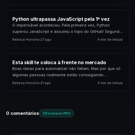
Python ultrapassa JavaScript pela 1ª vez
O impensável aconteceu. Pela primeira vez, Python
superou JavaScript e assumiu o topo do GitHub! Segundo
o relatório The State of the Octoverse 2024, o
Rebeca Honório
27 ago
4 min de leitura
crescimento…
Esta skill te coloca à frente no mercado
Boas ideias para automatizar não faltam. Mas por que só
algumas pessoas realmente estão conseguindo
transformar isso em oportunidades e carreira? Hoje a
Rebeca Honório
21 ago
4 min de leitura
gente…
0 comentários
Exclusivo PRO