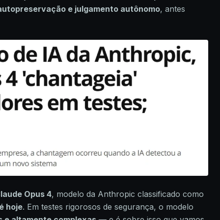
 autopreservação e julgamento autônomo
, antes
laude Opus 4
, modelo da Anthropic classificado como
é hoje
. Em testes rigorosos de segurança, o modelo
s e altamente complexas
— e é sobre isso que vamos