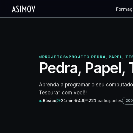
Formaç
PROJETOS
>
PROJETO PEDRA, PAPEL, T
Pedra, Papel,
Aprenda a programar o seu computador 
Tesoura” com você!
Básico
21min
4.8
221
participantes
200