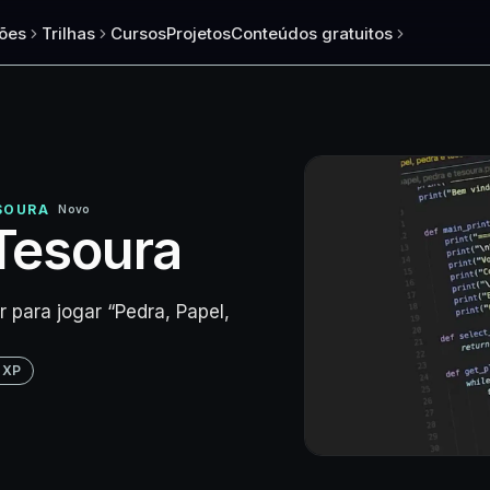
ões
Trilhas
Cursos
Projetos
Conteúdos gratuitos
ESOURA
Novo
 Tesoura
para jogar “Pedra, Papel,
 XP