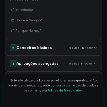
Introdução
O que é Numpy?
Por que Numpy?
Conceitos básicos
2
5 aulas · 1h 48min
Aplicações avançadas
3
5 aulas · 1h 50min
Miniprojetos com Numpy
4
3 aulas · 1h 26min
Este site utiliza cookies para melhorar sua experiência. Ao
continuar navegando, você concorda com o uso de cookies
e com a nossa
Política de Privacidade
.
Projeto: Blur com
5
11 aulas · 2h 41min
Convolução