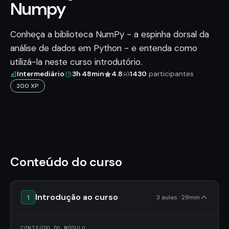
Numpy
Conheça a biblioteca NumPy - a espinha dorsal da
análise de dados em Python - e entenda como
utilizá-la neste curso introdutório.
Intermediário
3h 48min
4.8
1430
participantes
200 XP
Conteúdo do curso
Introdução ao curso
1
3 aulas · 29min
CONTEÚDO DO MÓDULO