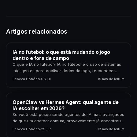
Artigos relacionados
IA no futebol: o que está mudando o jogo
dentro e fora de campo
O que é IA no futebol? IA no futebol é o uso de sistemas
inteligentes para analisar dados do jogo, reconhecer
padrões, gerar previsões,…
Rebeca Honório
06 jul
15 min de leitura
OpenClaw vs Hermes Agent: qual agente de
IA escolher em 2026?
Se você está pesquisando agentes de IA mais avançados
do que um chatbot comum, provavelmente já encontrou
dois nomes: OpenClaw e Hermes Agent. Os…
Rebeca Honório
29 jun
18 min de leitura