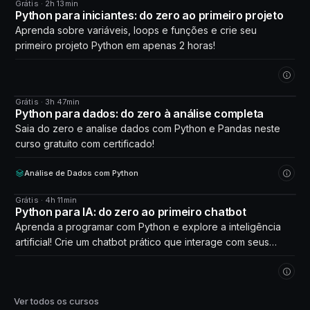
Grátis · 2h 13min
CURSO
Python para iniciantes: do zero ao primeiro projeto
Aprenda sobre variáveis, loops e funções e crie seu
primeiro projeto Python em apenas 2 horas!
Grátis · 3h 47min
CURSO
Python para dados: do zero à análise completa
Saia do zero e analise dados com Python e Pandas neste
curso gratuito com certificado!
Análise de Dados com Python
Grátis · 4h 11min
CURSO
Python para IA: do zero ao primeiro chatbot
Aprenda a programar com Python e explore a inteligência
artificial! Crie um chatbot prático que interage com seus
próprios dados. Comece agora!
Ver todos os cursos