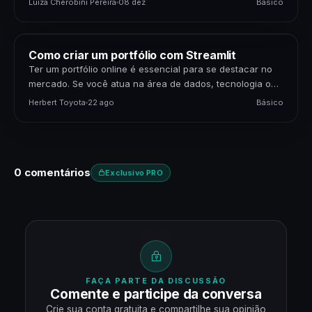
Luiza Cherobini Pereira
08 dez
Básico
Como criar um portfólio com Streamlit
Ter um portfólio online é essencial para se destacar no
mercado. Se você atua na área de dados, tecnologia ou
negócios, apresentar seus projetos…
Herbert Toyota
22 ago
Básico
0 comentários
Exclusivo PRO
FAÇA PARTE DA DISCUSSÃO
Comente e participe da conversa
Crie sua conta gratuita e compartilhe sua opinião