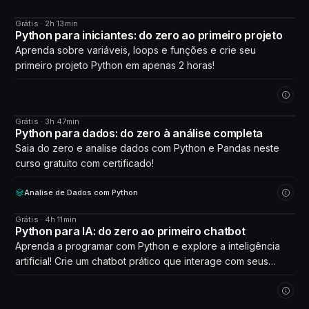
Grátis · 2h 13min
CURSO
Python para iniciantes: do zero ao primeiro projeto
Aprenda sobre variáveis, loops e funções e crie seu
primeiro projeto Python em apenas 2 horas!
Grátis · 3h 47min
CURSO
Python para dados: do zero à análise completa
Saia do zero e analise dados com Python e Pandas neste
curso gratuito com certificado!
Análise de Dados com Python
Grátis · 4h 11min
CURSO
Python para IA: do zero ao primeiro chatbot
Aprenda a programar com Python e explore a inteligência
artificial! Crie um chatbot prático que interage com seus
próprios dados. Comece agora!