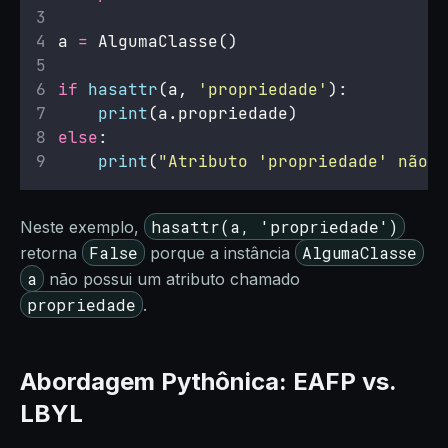
a 
=
 AlgumaClasse()
if
hasattr
(a, 
'
propriedade
'
):
print
(a.propriedade)
else
:
print
(
"
Atributo 'propriedade' não e
hasattr(a, 'propriedade')
Neste exemplo,
False
AlgumaClasse
retorna
porque a instância
a
não possui um atributo chamado
propriedade
.
Abordagem Pythônica: EAFP vs.
LBYL