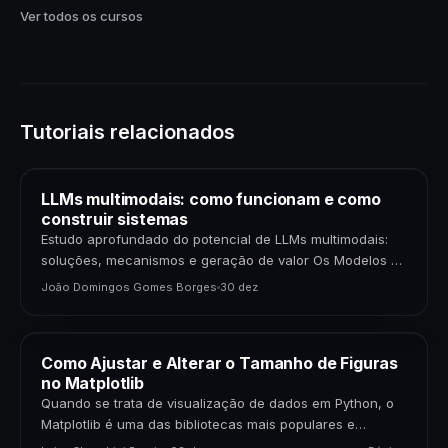
Ver todos os cursos
Tutoriais relacionados
LLMs multimodais: como funcionam e como
construir sistemas
Estudo aprofundado do potencial de LLMs multimodais:
soluções, mecanismos e geração de valor Os Modelos de
Linguagem de Grande Porte (LLMs) multimodais
João Domingos Gomes Borges
30 dez
representam uma…
Como Ajustar e Alterar o Tamanho de Figuras
no Matplotlib
Quando se trata de visualização de dados em Python, o
Matplotlib é uma das bibliotecas mais populares e
poderosas disponíveis. Para cientistas de dados,…