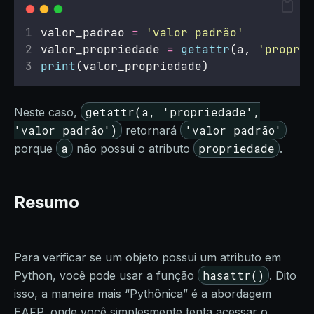
valor_padrao 
=
'
valor padrão
'
valor_propriedade 
=
getattr
(a, 
'
proprie
print
(valor_propriedade)
getattr(a, 'propriedade',
Neste caso,
'valor padrão')
'valor padrão'
retornará
a
propriedade
porque
não possui o atributo
.
Resumo
Para verificar se um objeto possui um atributo em
hasattr()
Python, você pode usar a função
. Dito
isso, a maneira mais “Pythônica” é a abordagem
EAFP, onde você simplesmente tenta acessar o