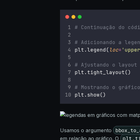
# Continuação do cód
# Adicionando a lege
plt.legend(
loc
=
'
uppe
# Ajustando o layout
plt.tight_layout()
# Mostrando o gráfic
plt.show()
bbox_to_
Usamos o argumento
plt.t
em relação ao gráfico. O