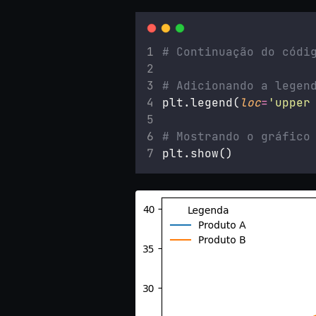
# Continuação do códi
# Adicionando a legen
plt.legend(
loc
=
'
upper
# Mostrando o gráfico
plt.show()