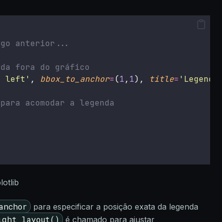
igo anterior...
nda fora do gráfico
r left
'
, 
bbox_to_anchor
=
(
1
,
1
), 
title
=
'
Legenda
 para acomodar a legenda
o
anchor
para especificar a posição exata da legenda
ight_layout()
é chamado para ajustar