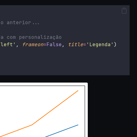
go anterior...
da com personalização
 left
'
, 
frameon
=
False
, 
title
=
'
Legenda
'
)