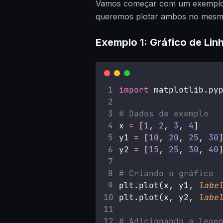
Vamos começar com um exemplo b
queremos plotar ambos no mesmo
Exemplo 1: Gráfico de Lin
import
 matplotlib.py
# Dados de exemplo
x 
=
 [
1
, 
2
, 
3
, 
4
]
y1 
=
 [
10
, 
20
, 
25
, 
30
y2 
=
 [
15
, 
25
, 
30
, 
40
# Criando o gráfico
plt.plot(x, y1, 
labe
plt.plot(x, y2, 
labe
# Adicionando a lege