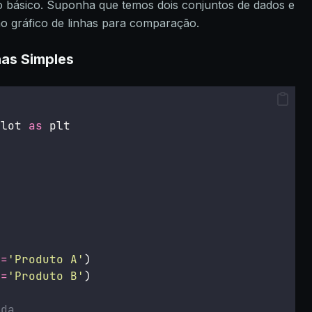
ásico. Suponha que temos dois conjuntos de dados e
 gráfico de linhas para comparação.
has Simples
plot 
as
 plt
]
]
l
=
'
Produto A
'
)
l
=
'
Produto B
'
)
nda