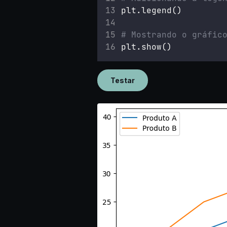
plt.legend()
# Mostrando o gráfic
plt.show()
Testar