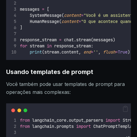
messages 
=
 [
    SystemMessage(
content
=
"
Você é um assistente
    HumanMessage(
content
=
"
O que acontece quando
]
response_stream 
=
 chat.stream(messages)
for
 stream 
in
 response_stream:
print
(stream.content, 
end
=
''
, 
flush
=
True
)
Usando templates de prompt
Você também pode usar templates de prompt para
operações mais complexas:
from
 langchain_core.output_parsers 
import
 StrOu
from
 langchain.prompts 
import
 ChatPromptTemplat