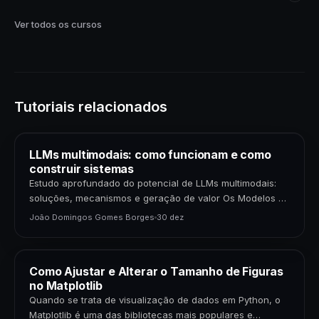
Ver todos os cursos
Tutoriais relacionados
LLMs multimodais: como funcionam e como
construir sistemas
Estudo aprofundado do potencial de LLMs multimodais:
soluções, mecanismos e geração de valor Os Modelos de
Linguagem de Grande Porte (LLMs) multimodais
João Domingos Gomes Borges
30 dez
representam uma…
Como Ajustar e Alterar o Tamanho de Figuras
no Matplotlib
Quando se trata de visualização de dados em Python, o
Matplotlib é uma das bibliotecas mais populares e