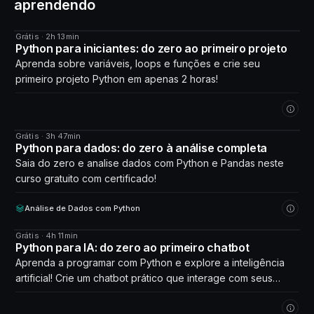
aprendendo
Grátis · 2h 13min
CURSO
Python para iniciantes: do zero ao primeiro projeto
Aprenda sobre variáveis, loops e funções e crie seu
primeiro projeto Python em apenas 2 horas!
Grátis · 3h 47min
CURSO
Python para dados: do zero à análise completa
Saia do zero e analise dados com Python e Pandas neste
curso gratuito com certificado!
Análise de Dados com Python
Grátis · 4h 11min
CURSO
Python para IA: do zero ao primeiro chatbot
Aprenda a programar com Python e explore a inteligência
artificial! Crie um chatbot prático que interage com seus
próprios dados. Comece agora!