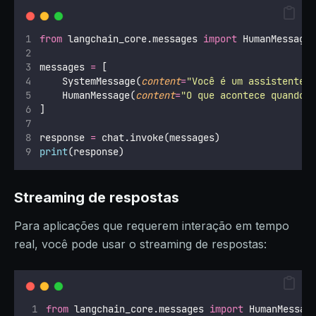
from
 langchain_core.messages 
import
 HumanMessage
messages 
=
 [
    SystemMessage(
content
=
"
Você é um assistente 
    HumanMessage(
content
=
"
O que acontece quando 
]
response 
=
 chat.invoke(messages)
print
(response)
Streaming de respostas
Para aplicações que requerem interação em tempo
real, você pode usar o streaming de respostas:
from
 langchain_core.messages 
import
 HumanMessag