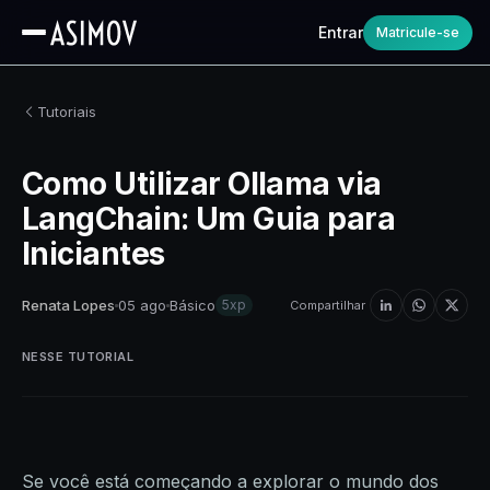
Entrar
Matricule-se
Tutoriais
Como Utilizar Ollama via
LangChain: Um Guia para
Iniciantes
Renata Lopes
05 ago
Básico
5xp
Compartilhar
NESSE TUTORIAL
Se você está começando a explorar o mundo dos