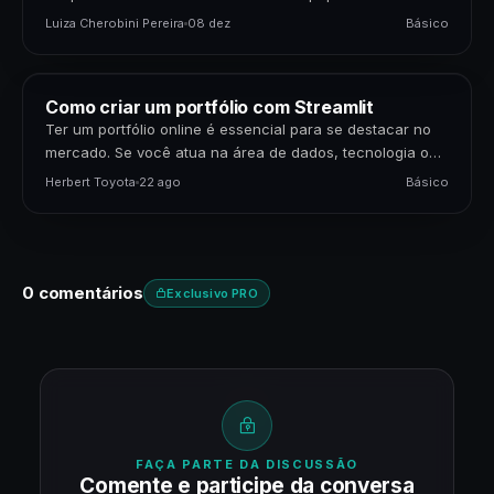
poderosas disponíveis. Para cientistas de dados,…
Luiza Cherobini Pereira
08 dez
Básico
Como criar um portfólio com Streamlit
Ter um portfólio online é essencial para se destacar no
mercado. Se você atua na área de dados, tecnologia ou
negócios, apresentar seus projetos…
Herbert Toyota
22 ago
Básico
0 comentários
Exclusivo PRO
FAÇA PARTE DA DISCUSSÃO
Comente e participe da conversa