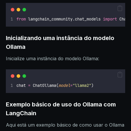
from
 langchain_community.chat_models 
import
 Chat
Inicializando uma instância do modelo
Ollama
Inicialize uma instância do modelo Ollama:
chat 
=
 ChatOllama(
model
=
"
llama2
"
)
Exemplo básico de uso do Ollama com
LangChain
Aqui está um exemplo básico de como usar o Ollama