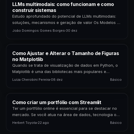
LLMs multimodais: como funcionam e como
construir sistemas
Estudo aprofundado do potencial de LLMs multimodais:
soluções, mecanismos e geração de valor Os Modelos de
Linguagem de Grande Porte (LLMs) multimodais
João Domingos Gomes Borges
30 dez
representam uma…
Como Ajustar e Alterar o Tamanho de Figuras
no Matplotlib
Quando se trata de visualização de dados em Python, o
Matplotlib é uma das bibliotecas mais populares e
poderosas disponíveis. Para cientistas de dados,…
Luiza Cherobini Pereira
08 dez
Básico
Como criar um portfólio com Streamlit
Ter um portfólio online é essencial para se destacar no
mercado. Se você atua na área de dados, tecnologia ou
negócios, apresentar seus projetos…
Herbert Toyota
22 ago
Básico