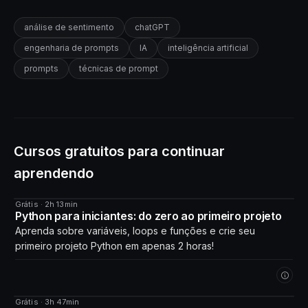
análise de sentimento
chatGPT
engenharia de prompts
IA
inteligência artificial
prompts
técnicas de prompt
Cursos gratuitos para continuar
aprendendo
Grátis · 2h 13min
CURSO
Python para iniciantes: do zero ao primeiro projeto
Aprenda sobre variáveis, loops e funções e crie seu
primeiro projeto Python em apenas 2 horas!
Grátis · 3h 47min