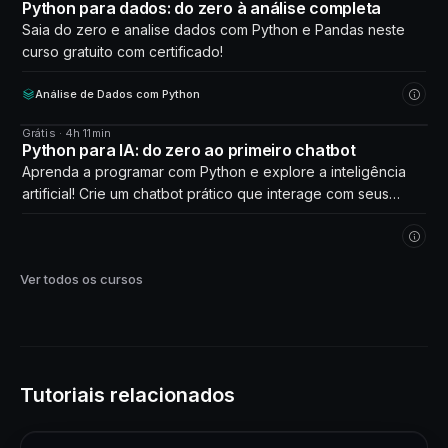
CURSO
Python para dados: do zero à análise completa
Saia do zero e analise dados com Python e Pandas neste
curso gratuito com certificado!
Análise de Dados com Python
Grátis · 4h 11min
CURSO
Python para IA: do zero ao primeiro chatbot
Aprenda a programar com Python e explore a inteligência
artificial! Crie um chatbot prático que interage com seus
próprios dados. Comece agora!
Ver todos os cursos
Tutoriais relacionados