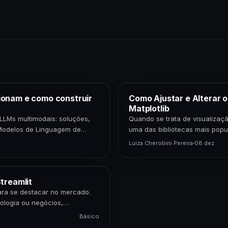
ionam e como construir
Como Ajustar e Alterar 
Matplotlib
LLMs multimodais: soluções,
Quando se trata de visualizaçã
Modelos de Linguagem de
uma das bibliotecas mais popu
epresentam uma…
cientistas de dados,…
Luiza Cherobini Pereira
08 dez
treamlit
para se destacar no mercado.
ologia ou negócios,
Básico