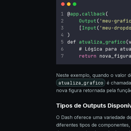
@
app
.
callback
(
Output
(
'
meu-grafi
    [
Input
(
'
meu-dropd
)
def 
atualiza_grafico
(
    # Lógica para atu
return
 nova_figur
Neste exemplo, quando o valor 
atualiza_grafico
é chamada e
nova figura retornada pela funçã
Tipos de Outputs Disponí
O Dash oferece uma variedade de 
diferentes tipos de componentes, 