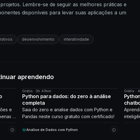
 projetos. Lembre-se de seguir as melhores práticas e
mponentes disponíveis para levar suas aplicações a um
rativos
desenvolvimento
interatividade
tinuar aprendendo
Grátis · 3h 47min
Grátis · 
CURSO
CURS
o
Python para dados: do zero à análise
Python
completa
chatb
ções e
Saia do zero e analise dados com Python e
Aprenda
penas 2
Pandas neste curso gratuito com certificado!
inteligê
que int
Análise de Dados com Python
Comece