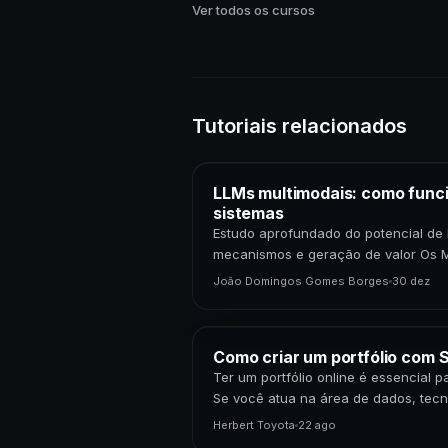
Ver todos os cursos
Tutoriais relacionados
LLMs multimodais: como func
sistemas
Estudo aprofundado do potencial de 
mecanismos e geração de valor Os 
Grande Porte (LLMs) multimodais r
João Domingos Gomes Borges
30 dez
Como criar um portfólio com S
Ter um portfólio online é essencial 
Se você atua na área de dados, tecn
apresentar seus projetos…
Herbert Toyota
22 ago