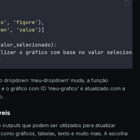
co
'
, 
'
figure
'
),
own
'
, 
'
value
'
)]
valor_selecionado):
alizar o gráfico com base no valor selecionad
a
do dropdown ‘meu-dropdown’ muda, a função
 o gráfico com ID ‘meu-grafico’ é atualizado com a
o.
veis
outputs que podem ser utilizados para atualizar
como gráficos, tabelas, texto e muito mais. A escolha