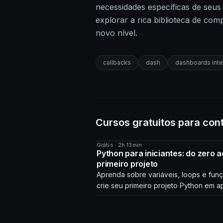
necessidades específicas de seus
explorar a rica biblioteca de co
novo nível.
callbacks
dash
dashboards inte
Cursos gratuitos para con
Grátis · 2h 13min
CURSO
Python para iniciantes: do zero a
primeiro projeto
Aprenda sobre variáveis, loops e fun
crie seu primeiro projeto Python em a
horas!