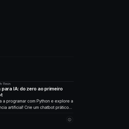
4h 11min
O
 para IA: do zero ao primeiro
ot
 a programar com Python e explore a
ncia artificial! Crie um chatbot prático
erage com seus próprios dados.
 agora!